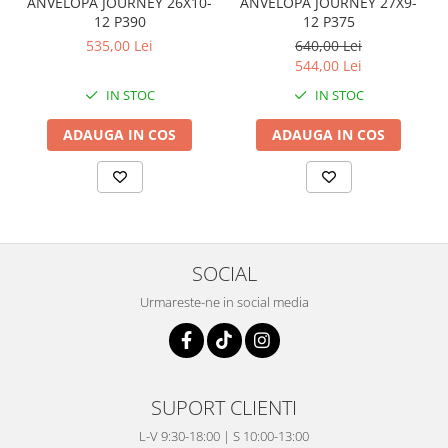
ANVELOPA JOURNEY 26X10-
ANVELOPA JOURNEY 27X9-
Coloana directie
12 P390
12 P375
Culbutor admisie
535,00 Lei
640,00 Lei
Fuzete
544,00 Lei
Ghidoane
IN STOC
IN STOC
Pivoti
Rulmenti
ADAUGA IN COS
ADAUGA IN COS
Simering
Surub Bascula
Telescoape
Alimentare, Admisie & Evacuare
Admisie
SOCIAL
ARC Toba
Urmareste-ne in social media
Carburator
Evacuare
Filtre aer
FILTRU BENZINA
SUPORT CLIENTI
Injectoare
L-V 9:30-18:00 | S 10:00-13:00