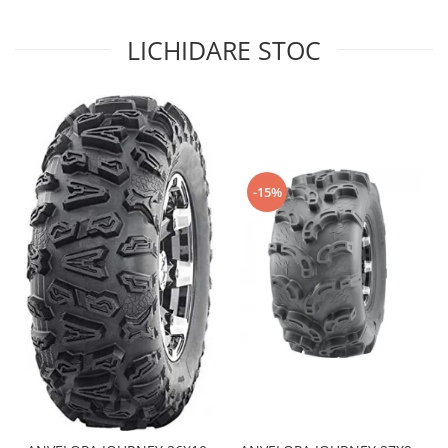
Sistem de Frânare
LICHIDARE STOC
Discuri
Etriere
Placute
Pompe
Repartitoare
Suspensie & Direcție
-15%
Amortizor
Bieleta
Brate
Bucsi
Burduf
Butuci
Cabluri comenzi
Capete Bara
Caseta acceleratie