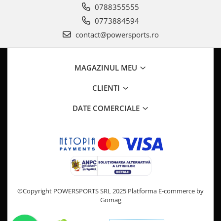
Pompa Benzina
0788355555
Pompa Presiune
0773884594
Robinet benzina
contact@powersports.ro
Sistem Alimentare
Sonda Combustibil
CFMOTO
MAGAZINUL MEU
Linhai
CLIENTI
Piese Snowmobil
DATE COMERCIALE
Plastice
Aparatoare
Aripi
Carcase
Carene
Cleme
Masti
©Copyright POWERSPORTS SRL 2025
Platforma E-commerce by
Gomag
Praguri
Sistem de Răcire