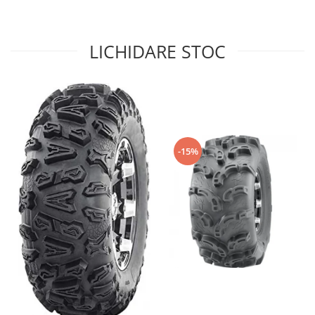
Sistem de Frânare
Discuri
LICHIDARE STOC
Etriere
Placute
Pompe
Repartitoare
Suspensie & Direcție
-15%
Amortizor
Bieleta
Brate
Bucsi
Burduf
Butuci
Cabluri comenzi
Capete Bara
Caseta acceleratie