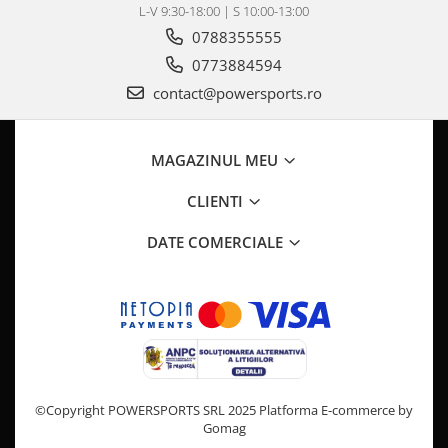
Pompa Benzina
L-V 9:30-18:00 | S 10:00-13:00
Pompa Presiune
0788355555
Robinet benzina
0773884594
Sistem Alimentare
contact@powersports.ro
Sonda Combustibil
CFMOTO
MAGAZINUL MEU
Linhai
Piese Snowmobil
CLIENTI
Plastice
DATE COMERCIALE
Aparatoare
Aripi
Carcase
Carene
Cleme
Masti
©Copyright POWERSPORTS SRL 2025
Platforma E-commerce by
Praguri
Gomag
Sistem de Răcire