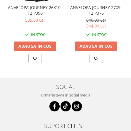
Coloana directie
ANVELOPA JOURNEY 26X10-
ANVELOPA JOURNEY 27X9-
Culbutor admisie
12 P390
12 P375
Fuzete
535,00 Lei
640,00 Lei
Ghidoane
544,00 Lei
Pivoti
IN STOC
IN STOC
Rulmenti
ADAUGA IN COS
ADAUGA IN COS
Simering
Surub Bascula
Telescoape
Alimentare, Admisie & Evacuare
Admisie
SOCIAL
ARC Toba
Carburator
Urmareste-ne in social media
Evacuare
Filtre aer
FILTRU BENZINA
Injectoare
SUPORT CLIENTI