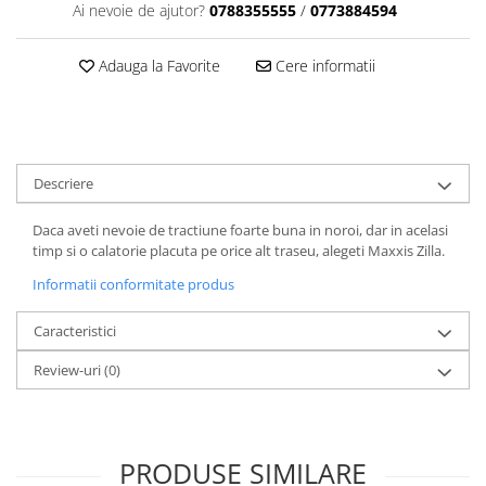
Dama
MOTORAS CUPLARE 4X4
Mansoane Moto
Ai nevoie de ajutor?
0788355555
/
0773884594
Copii
Planetare
Parbrize moto
Genti/Rucsacuri
Transmisie, Variator & Ambreiaj
Pedale si Scarite
Adauga la Favorite
Cere informatii
Proiectoare
ATV/Quad
Ambreiaj
Scule
Curele
Cagule/Masti
Suveniruri
Fulie Variator
Casual
Transport
Intinzatoare Lant
Descriere
Blugi
Uleiuri
Motor Transmisie
Camasi
ACCESORII SNOWMOBIL
Daca aveti nevoie de tractiune foarte buna in noroi, dar in acelasi
Oala ambreiaj
Sepci
timp si o calatorie placuta pe orice alt traseu, alegeti Maxxis Zilla.
PATINA GHIDAJ
INTRETINERE MOTO & ATV
Copii
Informatii conformitate produs
Pinioane
Casti
Piulita ambreiaj & diferential
Caracteristici
Protectii
Role Variator
OCHELARI
Review-uri
(0)
Schimbatoare Viteza
ATV - QUAD
Slider fulie
Copii
Tamburi Ambreiaj
Cross - Enduro
Variatoare
PRODUSE SIMILARE
Strada