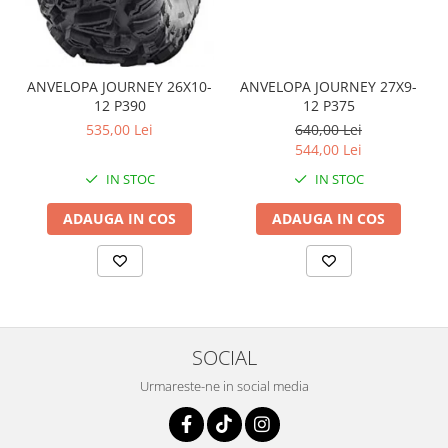
Coloana directie
Culbutor admisie
Fuzete
Ghidoane
ANVELOPA JOURNEY 26X10-
ANVELOPA JOURNEY 27X9-
12 P390
12 P375
Pivoti
535,00 Lei
640,00 Lei
Rulmenti
544,00 Lei
Simering
IN STOC
IN STOC
Surub Bascula
Telescoape
ADAUGA IN COS
ADAUGA IN COS
Alimentare, Admisie & Evacuare
Admisie
ARC Toba
Carburator
Evacuare
SOCIAL
Filtre aer
Urmareste-ne in social media
FILTRU BENZINA
Injectoare