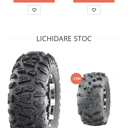
Sistem de Frânare
Discuri
Etriere
Placute
LICHIDARE STOC
Pompe
Repartitoare
Suspensie & Direcție
Amortizor
Bieleta
Brate
-15%
Bucsi
Burduf
Butuci
Cabluri comenzi
Capete Bara
Caseta acceleratie