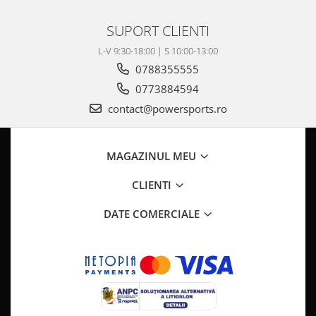
Pompa Benzina
Pompa Presiune
SUPORT CLIENTI
Robinet benzina
L-V 9:30-18:00 | S 10:00-13:00
Sistem Alimentare
0788355555
Sonda Combustibil
0773884594
CFMOTO
contact@powersports.ro
Linhai
Piese Snowmobil
MAGAZINUL MEU
Plastice
Aparatoare
CLIENTI
Aripi
DATE COMERCIALE
Carcase
Carene
Cleme
Masti
Praguri
Sistem de Răcire