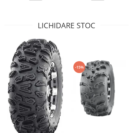
Sistem de Frânare
Discuri
LICHIDARE STOC
Etriere
Placute
Pompe
Repartitoare
Suspensie & Direcție
Amortizor
-15%
Bieleta
Brate
Bucsi
Burduf
Butuci
Cabluri comenzi
Capete Bara
Caseta acceleratie