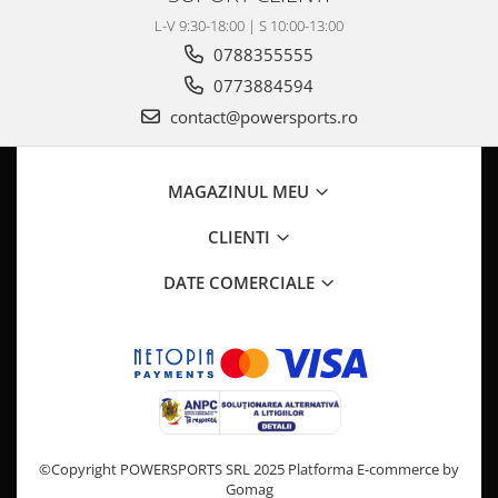
Pompa Benzina
L-V 9:30-18:00 | S 10:00-13:00
Pompa Presiune
0788355555
Robinet benzina
0773884594
Sistem Alimentare
contact@powersports.ro
Sonda Combustibil
CFMOTO
Linhai
MAGAZINUL MEU
Piese Snowmobil
CLIENTI
Plastice
DATE COMERCIALE
Aparatoare
Aripi
Carcase
Carene
Cleme
Masti
Praguri
©Copyright POWERSPORTS SRL 2025
Platforma E-commerce by
Sistem de Răcire
Gomag