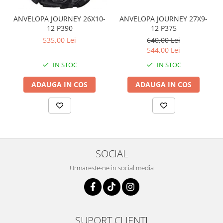
Coloana directie
Culbutor admisie
ANVELOPA JOURNEY 26X10-
ANVELOPA JOURNEY 27X9-
Fuzete
12 P390
12 P375
535,00 Lei
640,00 Lei
Ghidoane
544,00 Lei
Pivoti
IN STOC
IN STOC
Rulmenti
Simering
ADAUGA IN COS
ADAUGA IN COS
Surub Bascula
Telescoape
Alimentare, Admisie & Evacuare
Admisie
ARC Toba
SOCIAL
Carburator
Urmareste-ne in social media
Evacuare
Filtre aer
FILTRU BENZINA
Injectoare
SUPORT CLIENTI