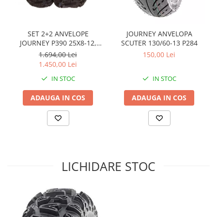
Sistem de Frânare
Discuri
SET 2+2 ANVELOPE
JOURNEY ANVELOPA
Etriere
JOURNEY P390 25X8-12,
SCUTER 130/60-13 P284
25X10-12
Placute
1.694,00 Lei
150,00 Lei
1.450,00 Lei
Pompe
Repartitoare
IN STOC
IN STOC
Suspensie & Direcție
ADAUGA IN COS
ADAUGA IN COS
Amortizor
Bieleta
Brate
Bucsi
Burduf
LICHIDARE STOC
Butuci
Cabluri comenzi
Capete Bara
Caseta acceleratie