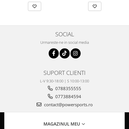
Pompa Benzina
Pompa Presiune
Robinet benzina
Sistem Alimentare
Sonda Combustibil
SOCIAL
CFMOTO
Urmareste-ne in social media
Linhai
Piese Snowmobil
Plastice
SUPORT CLIENTI
Aparatoare
L-V 9:30-18:00 | S 10:00-13:00
Aripi
0788355555
Carcase
Carene
0773884594
Cleme
contact@powersports.ro
Masti
Praguri
MAGAZINUL MEU
Sistem de Răcire