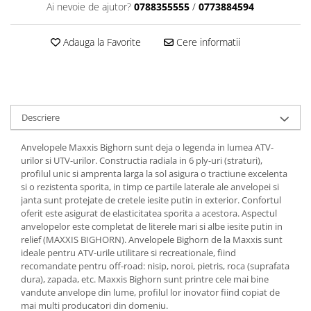
Dama
MOTORAS CUPLARE 4X4
Mansoane Moto
Ai nevoie de ajutor?
0788355555
/
0773884594
Copii
Planetare
Parbrize moto
Genti/Rucsacuri
Transmisie, Variator & Ambreiaj
Pedale si Scarite
Adauga la Favorite
Cere informatii
Proiectoare
ATV/Quad
Ambreiaj
Scule
Curele
Cagule/Masti
Suveniruri
Fulie Variator
Casual
Transport
Intinzatoare Lant
Descriere
Blugi
Uleiuri
Motor Transmisie
Camasi
ACCESORII SNOWMOBIL
Anvelopele Maxxis Bighorn sunt deja o legenda in lumea ATV-
Oala ambreiaj
Sepci
urilor si UTV-urilor. Constructia radiala in 6 ply-uri (straturi),
PATINA GHIDAJ
INTRETINERE MOTO & ATV
profilul unic si amprenta larga la sol asigura o tractiune excelenta
Copii
Pinioane
si o rezistenta sporita, in timp ce partile laterale ale anvelopei si
Casti
janta sunt protejate de cretele iesite putin in exterior. Confortul
Piulita ambreiaj & diferential
oferit este asigurat de elasticitatea sporita a acestora. Aspectul
Protectii
Role Variator
anvelopelor este completat de literele mari si albe iesite putin in
OCHELARI
Schimbatoare Viteza
relief (MAXXIS BIGHORN). Anvelopele Bighorn de la Maxxis sunt
ideale pentru ATV-urile utilitare si recreationale, fiind
ATV - QUAD
Slider fulie
recomandate pentru off-road: nisip, noroi, pietris, roca (suprafata
Copii
Tamburi Ambreiaj
dura), zapada, etc. Maxxis Bighorn sunt printre cele mai bine
Cross - Enduro
vandute anvelope din lume, profilul lor inovator fiind copiat de
Variatoare
mai multi producatori din domeniu.
Strada