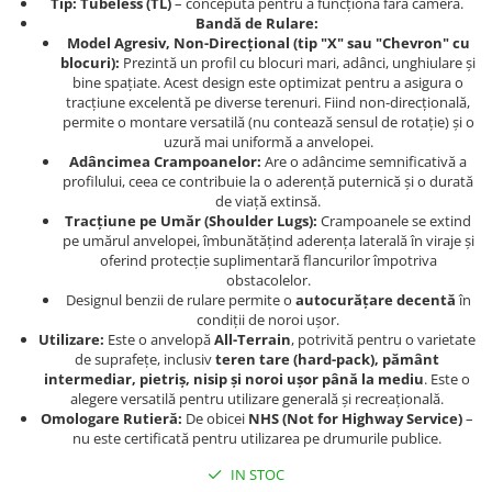
Dama
MOTORAS CUPLARE 4X4
Mansoane Moto
Tip:
Tubeless (TL)
– concepută pentru a funcționa fără cameră.
Bandă de Rulare:
Copii
Planetare
Parbrize moto
Model Agresiv, Non-Direcțional (tip "X" sau "Chevron" cu
Genti/Rucsacuri
Transmisie, Variator & Ambreiaj
Pedale si Scarite
blocuri):
Prezintă un profil cu blocuri mari, adânci, unghiulare și
bine spațiate. Acest design este optimizat pentru a asigura o
Proiectoare
ATV/Quad
Ambreiaj
tracțiune excelentă pe diverse terenuri. Fiind non-direcțională,
Scule
Curele
permite o montare versatilă (nu contează sensul de rotație) și o
Cagule/Masti
uzură mai uniformă a anvelopei.
Suveniruri
Fulie Variator
Casual
Adâncimea Crampoanelor:
Are o adâncime semnificativă a
Transport
Intinzatoare Lant
profilului, ceea ce contribuie la o aderență puternică și o durată
Blugi
de viață extinsă.
Uleiuri
Motor Transmisie
Tracțiune pe Umăr (Shoulder Lugs):
Crampoanele se extind
Camasi
ACCESORII SNOWMOBIL
Oala ambreiaj
pe umărul anvelopei, îmbunătățind aderența laterală în viraje și
Sepci
oferind protecție suplimentară flancurilor împotriva
PATINA GHIDAJ
INTRETINERE MOTO & ATV
Copii
obstacolelor.
Pinioane
Designul benzii de rulare permite o
autocurățare decentă
în
Casti
condiții de noroi ușor.
Piulita ambreiaj & diferential
Utilizare:
Este o anvelopă
All-Terrain
, potrivită pentru o varietate
Protectii
Role Variator
de suprafețe, inclusiv
teren tare (hard-pack), pământ
OCHELARI
Schimbatoare Viteza
intermediar, pietriș, nisip și noroi ușor până la mediu
. Este o
alegere versatilă pentru utilizare generală și recreațională.
ATV - QUAD
Slider fulie
Omologare Rutieră:
De obicei
NHS (Not for Highway Service)
–
Copii
Tamburi Ambreiaj
nu este certificată pentru utilizarea pe drumurile publice.
Cross - Enduro
Variatoare
IN STOC
Strada