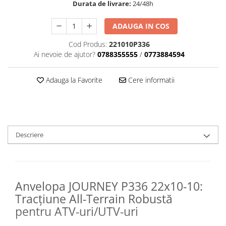
Sistem Electric & Electronică
Durata de livrare:
24/48h
Protectii
Baterii ATV
ADAUGA IN COS
Armura Moto
Bloc lumini
Centura Spate
Blocuri Comenzi
Cod Produs:
221010P336
Ai nevoie de ajutor?
0788355555
/
0773884594
Coate
Bobina inductie
Gat
Butoane
Adauga la Favorite
Cere informatii
Genunchiere
CALCULATOR SERVO
Husa
Carcasa bord
Protectii D3O
CDI
Slidere
Contacte
Strada
ELECTROMOTOR
Descriere
Relee
Touring
Rotor
Vesta
Senzori
Anvelopa JOURNEY P336 22x10-10:
Sigurante
Tracțiune All-Terrain Robustă
Statoare
pentru ATV-uri/UTV-uri
Termostate
Tunner