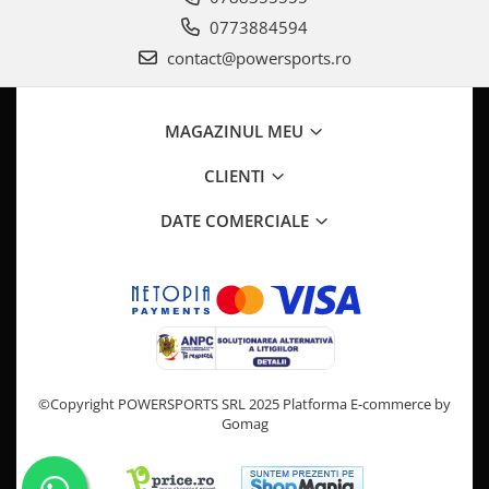
(pentru roțile din față), pentru a crea un set mixt, optimizat
0773884594
pentru tracțiune puternică pe spate și control precis pe față.
contact@powersports.ro
MAGAZINUL MEU
CLIENTI
DATE COMERCIALE
©Copyright POWERSPORTS SRL 2025
Platforma E-commerce by
Gomag