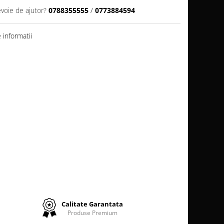
evoie de ajutor?
0788355555
/
0773884594
informatii
Calitate Garantata
Produse Premium