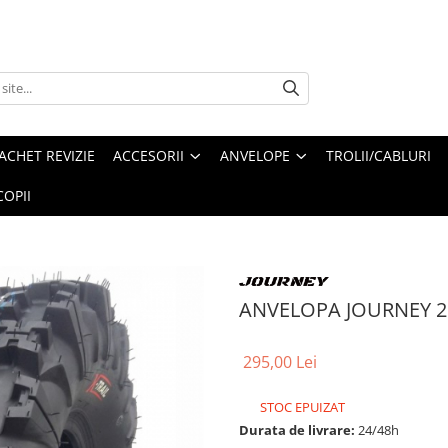
ACHET REVIZIE
ACCESORII
ANVELOPE
TROLII/CABLURI
OPII
ANVELOPA JOURNEY 20
295,00 Lei
STOC EPUIZAT
Durata de livrare:
24/48h