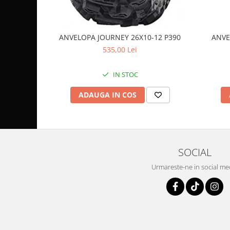
Coloana directie
Culbutor admisie
Fuzete
ANVELOPA JOURNEY 26X10-12 P390
ANVE
Ghidoane
535,00 Lei
Pivoti
Rulmenti
IN STOC
Simering
ADAUGA IN COS
Surub Bascula
Telescoape
Alimentare, Admisie & Evacuare
Admisie
SOCIAL
ARC Toba
Carburator
Urmareste-ne in social me
Evacuare
Filtre aer
FILTRU BENZINA
Injectoare