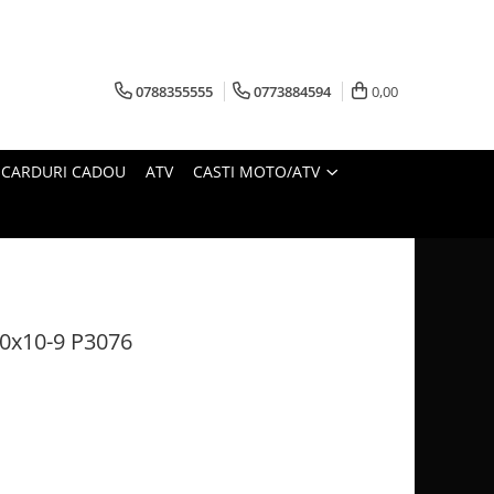
0788355555
0773884594
0,00
CARDURI CADOU
ATV
CASTI MOTO/ATV
x10-9 P3076