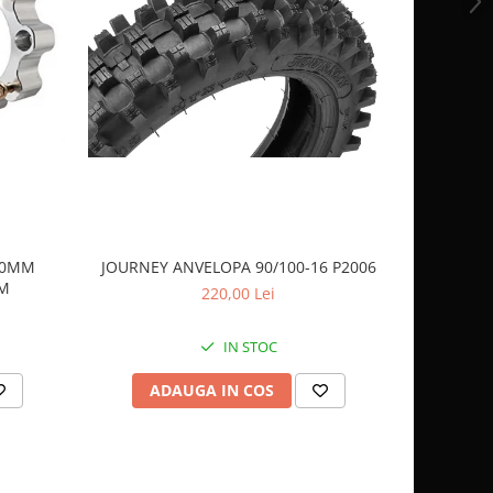
 40MM
JOURNEY ANVELOPA 90/100-16 P2006
JOURNEY 
AM
220,00 Lei
IN STOC
ADAUGA IN COS
AD