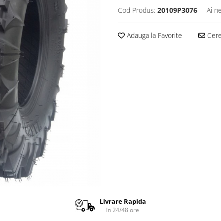
Cod Produs:
20109P3076
Ai n
Adauga la Favorite
Cere 
Livrare Rapida
In 24/48 ore