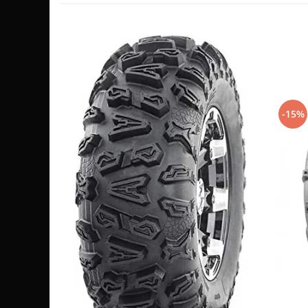
Sistem de Frânare
Discuri
Etriere
Placute
Pompe
Repartitoare
-15%
Suspensie & Direcție
Amortizor
Bieleta
Brate
Bucsi
Burduf
Butuci
Cabluri comenzi
Capete Bara
Caseta acceleratie