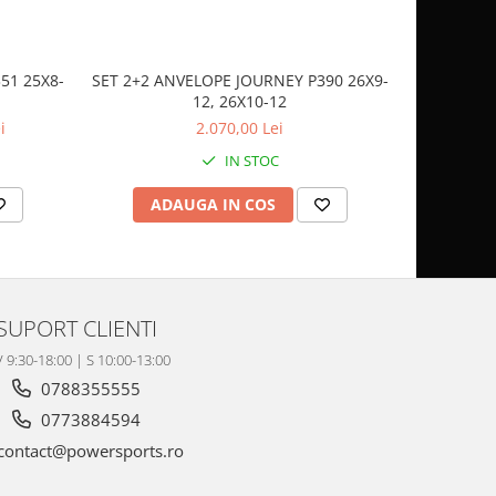
51 25X8-
SET 2+2 ANVELOPE JOURNEY P390 26X9-
CASCA
12, 26X10-12
SP
i
2.070,00 Lei
IN STOC
ADAUGA IN COS
AD
SUPORT CLIENTI
V 9:30-18:00 | S 10:00-13:00
0788355555
0773884594
contact@powersports.ro