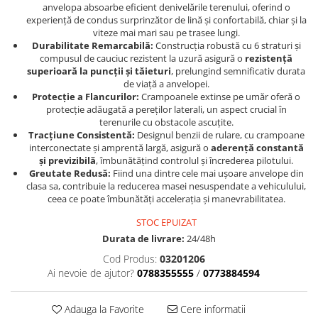
Genti/Rucsacuri
anvelopa absoarbe eficient denivelările terenului, oferind o
Proiectoare
Ambreiaj
experiență de condus surprinzător de lină și confortabilă, chiar și la
ATV/Quad
Scule
viteze mai mari sau pe trasee lungi.
Curele
Durabilitate Remarcabilă:
Construcția robustă cu 6 straturi și
Suveniruri
Cagule/Masti
Fulie Variator
compusul de cauciuc rezistent la uzură asigură o
rezistență
Transport
Intinzatoare Lant
Casual
superioară la puncții și tăieturi
, prelungind semnificativ durata
Uleiuri
de viață a anvelopei.
Motor Transmisie
Blugi
Protecție a Flancurilor:
Crampoanele extinse pe umăr oferă o
ACCESORII SNOWMOBIL
Oala ambreiaj
Camasi
protecție adăugată a pereților laterali, un aspect crucial în
PATINA GHIDAJ
INTRETINERE MOTO & ATV
terenurile cu obstacole ascuțite.
Sepci
Tracțiune Consistentă:
Designul benzii de rulare, cu crampoane
Pinioane
Copii
interconectate și amprentă largă, asigură o
aderență constantă
Piulita ambreiaj & diferential
și previzibilă
, îmbunătățind controlul și încrederea pilotului.
Casti
Role Variator
Greutate Redusă:
Fiind una dintre cele mai ușoare anvelope din
Protectii
clasa sa, contribuie la reducerea masei nesuspendate a vehiculului,
Schimbatoare Viteza
OCHELARI
ceea ce poate îmbunătăți accelerația și manevrabilitatea.
Slider fulie
ATV - QUAD
Tamburi Ambreiaj
STOC EPUIZAT
Copii
Variatoare
Durata de livrare:
24/48h
Cross - Enduro
Sistem Electric & Electronică
Cod Produs:
03201206
Strada
Ai nevoie de ajutor?
0788355555
/
0773884594
Baterii ATV
Protectii
Bloc lumini
Adauga la Favorite
Cere informatii
Armura Moto
Blocuri Comenzi