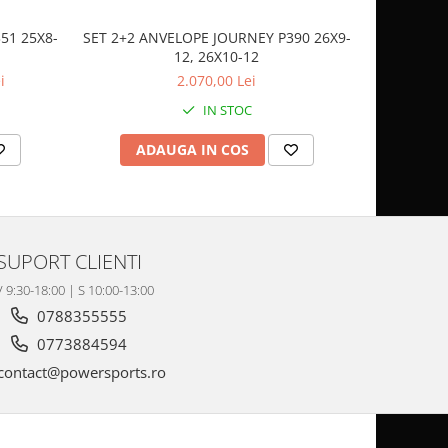
51 25X8-
SET 2+2 ANVELOPE JOURNEY P390 26X9-
CASCA
12, 26X10-12
SP
i
2.070,00 Lei
IN STOC
ADAUGA IN COS
AD
SUPORT CLIENTI
V 9:30-18:00 | S 10:00-13:00
0788355555
0773884594
contact@powersports.ro