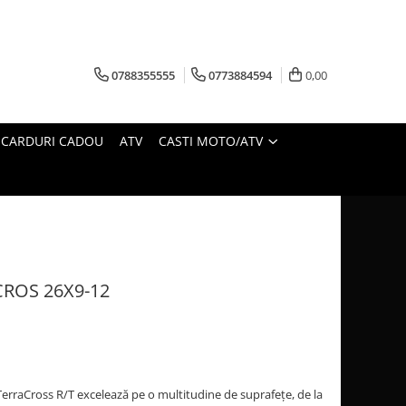
0788355555
0773884594
0,00
CARDURI CADOU
ATV
CASTI MOTO/ATV
ROS 26X9-12
erraCross R/T excelează pe o multitudine de suprafețe, de la