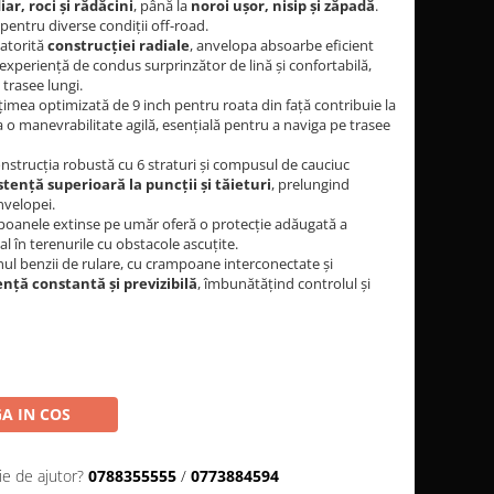
r, roci și rădăcini
, până la
noroi ușor, nisip și zăpadă
.
pentru diverse condiții off-road.
atorită
construcției radiale
, anvelopa absoarbe eficient
 experiență de condus surprinzător de lină și confortabilă,
 trasee lungi.
imea optimizată de 9 inch pentru roata din față contribuie la
 la o manevrabilitate agilă, esențială pentru a naviga pe trasee
strucția robustă cu 6 straturi și compusul de cauciuc
stență superioară la puncții și tăieturi
, prelungind
nvelopei.
anele extinse pe umăr oferă o protecție adăugată a
ial în terenurile cu obstacole ascuțite.
ul benzii de rulare, cu crampoane interconectate și
nță constantă și previzibilă
, îmbunătățind controlul și
A IN COS
ie de ajutor?
0788355555
/
0773884594