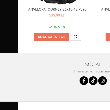
Pompa Benzina
Pompa Presiune
ANVELOPA JOURNEY 26X10-12 P390
ANVE
Robinet benzina
535,00 Lei
Sistem Alimentare
Sonda Combustibil
IN STOC
CFMOTO
ADAUGA IN COS
Linhai
Piese Snowmobil
Plastice
Aparatoare
SOCIAL
Aripi
Urmareste-ne in social me
Carcase
Carene
Cleme
Masti
Praguri
Sistem de Răcire