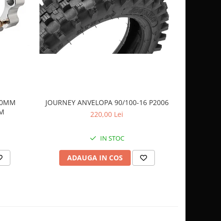
 40MM
JOURNEY ANVELOPA 90/100-16 P2006
JOURNEY 
AM
220,00 Lei
IN STOC
ADAUGA IN COS
AD