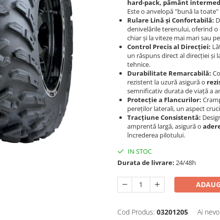
hard-pack, pământ intermedia
Este o anvelopă "bună la toate" 
Rulare Lină și Confortabilă:
D
denivelările terenului, oferind o
chiar și la viteze mai mari sau pe
Control Precis al Direcției:
Lăț
un răspuns direct al direcției și
tehnice.
Durabilitate Remarcabilă:
Con
rezistent la uzură asigură o
rezi
semnificativ durata de viață a a
Protecție a Flancurilor:
Crampo
pereților laterali, un aspect cruc
Tracțiune Consistentă:
Design
amprentă largă, asigură o
adere
încrederea pilotului.
IN STOC
Durata de livrare:
24/48h
ADAUG
Cod Produs:
03201205
Ai nevo