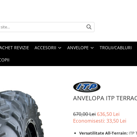
ACHET REVIZIE
ACCESORII
ANVELOPE
TROLII/CABLURI
OPII
ANVELOPA ITP TERRAC
670,00 Lei
636,50 Lei
Economisesti:
33,50
Lei
Versatilitate All-Terrain:
ITP T