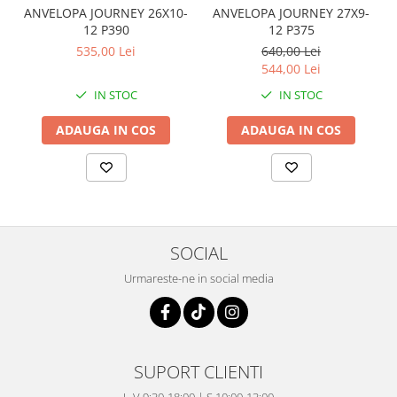
Coloana directie
ANVELOPA JOURNEY 26X10-
ANVELOPA JOURNEY 27X9-
Culbutor admisie
12 P390
12 P375
Fuzete
535,00 Lei
640,00 Lei
544,00 Lei
Ghidoane
Pivoti
IN STOC
IN STOC
Rulmenti
ADAUGA IN COS
ADAUGA IN COS
Simering
Surub Bascula
Telescoape
Alimentare, Admisie & Evacuare
Admisie
SOCIAL
ARC Toba
Urmareste-ne in social media
Carburator
Evacuare
Filtre aer
FILTRU BENZINA
SUPORT CLIENTI
Injectoare