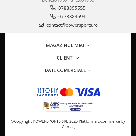
L-V 9:30-18:00 | S 10:00-13:00
Pompa Benzina
0788355555
Pompa Presiune
0773884594
Robinet benzina
Sistem Alimentare
contact@powersports.ro
Sonda Combustibil
CFMOTO
MAGAZINUL MEU
Linhai
CLIENTI
Piese Snowmobil
Plastice
DATE COMERCIALE
Aparatoare
Aripi
Carcase
Carene
Cleme
Masti
©Copyright POWERSPORTS SRL 2025
Platforma E-commerce by
Praguri
Gomag
Sistem de Răcire