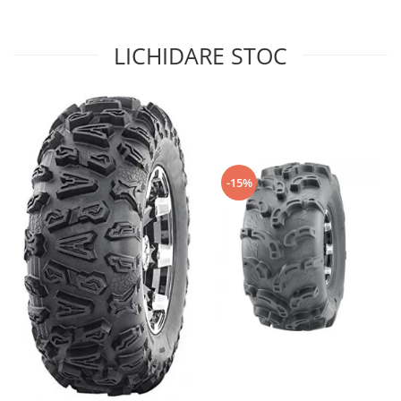
Sistem de Frânare
LICHIDARE STOC
Discuri
Etriere
Placute
Pompe
Repartitoare
Suspensie & Direcție
-15%
Amortizor
Bieleta
Brate
Bucsi
Burduf
Butuci
Cabluri comenzi
Capete Bara
Caseta acceleratie