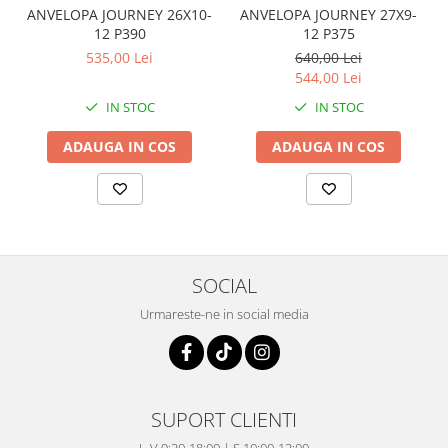
Coloana directie
ANVELOPA JOURNEY 26X10-
ANVELOPA JOURNEY 27X9-
Culbutor admisie
12 P390
12 P375
Fuzete
535,00 Lei
640,00 Lei
544,00 Lei
Ghidoane
Pivoti
IN STOC
IN STOC
Rulmenti
ADAUGA IN COS
ADAUGA IN COS
Simering
Surub Bascula
Telescoape
Alimentare, Admisie & Evacuare
Admisie
SOCIAL
ARC Toba
Urmareste-ne in social media
Carburator
Evacuare
Filtre aer
FILTRU BENZINA
SUPORT CLIENTI
Injectoare