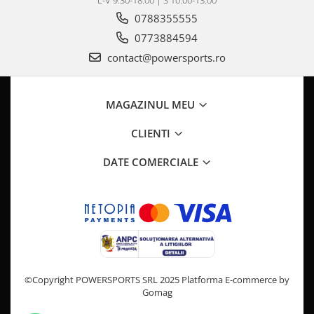
L-V 9:30-18:00 | S 10:00-13:00
Pompa Benzina
0788355555
Pompa Presiune
0773884594
Robinet benzina
Sistem Alimentare
contact@powersports.ro
Sonda Combustibil
CFMOTO
MAGAZINUL MEU
Linhai
CLIENTI
Piese Snowmobil
Plastice
DATE COMERCIALE
Aparatoare
Aripi
Carcase
Carene
Cleme
Masti
©Copyright POWERSPORTS SRL 2025
Platforma E-commerce by
Praguri
Gomag
Sistem de Răcire