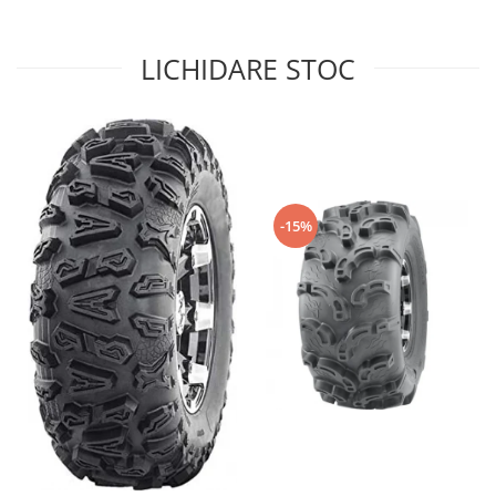
Sistem de Frânare
LICHIDARE STOC
Discuri
Etriere
Placute
Pompe
Repartitoare
Suspensie & Direcție
-15%
Amortizor
Bieleta
Brate
Bucsi
Burduf
Butuci
Cabluri comenzi
Capete Bara
Caseta acceleratie