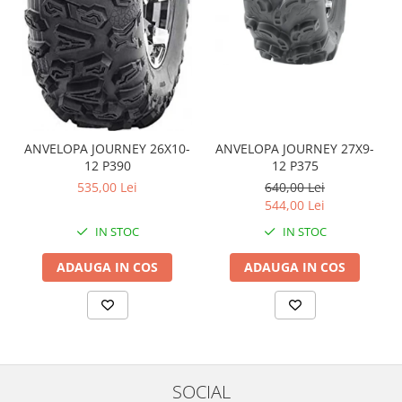
Coloana directie
Culbutor admisie
Fuzete
Ghidoane
Pivoti
Rulmenti
Simering
ANVELOPA JOURNEY 26X10-
ANVELOPA JOURNEY 27X9-
12 P390
12 P375
Surub Bascula
535,00 Lei
640,00 Lei
Telescoape
544,00 Lei
Alimentare, Admisie & Evacuare
IN STOC
IN STOC
Admisie
ARC Toba
ADAUGA IN COS
ADAUGA IN COS
Carburator
Evacuare
Filtre aer
FILTRU BENZINA
Injectoare
SOCIAL