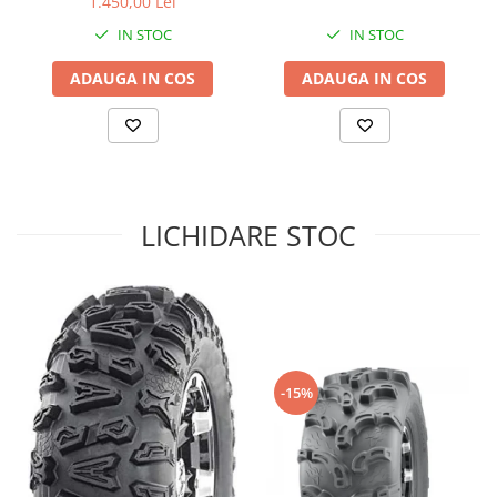
1.450,00 Lei
Sistem de Frânare
IN STOC
IN STOC
Discuri
ADAUGA IN COS
ADAUGA IN COS
Etriere
Placute
Pompe
Repartitoare
Suspensie & Direcție
LICHIDARE STOC
Amortizor
Bieleta
Brate
Bucsi
Burduf
Butuci
-15%
Cabluri comenzi
Capete Bara
Caseta acceleratie