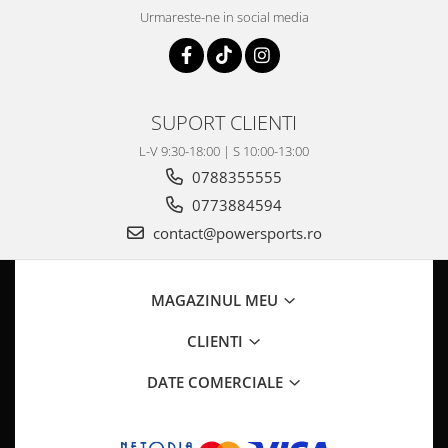
Pompa Benzina
Urmareste-ne in social media
Pompa Presiune
Robinet benzina
Sistem Alimentare
Sonda Combustibil
SUPORT CLIENTI
CFMOTO
L-V 9:30-18:00 | S 10:00-13:00
Linhai
0788355555
Piese Snowmobil
0773884594
Plastice
contact@powersports.ro
Aparatoare
Aripi
MAGAZINUL MEU
Carcase
Carene
CLIENTI
Cleme
DATE COMERCIALE
Masti
Praguri
Sistem de Răcire