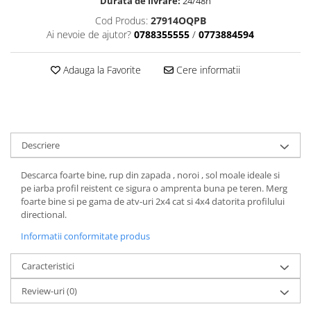
Dama
MOTORAS CUPLARE 4X4
Mansoane Moto
Durata de livrare:
24/48h
Copii
Planetare
Parbrize moto
Cod Produs:
27914OQPB
Ai nevoie de ajutor?
0788355555
/
0773884594
Genti/Rucsacuri
Transmisie, Variator & Ambreiaj
Pedale si Scarite
Proiectoare
ATV/Quad
Ambreiaj
Adauga la Favorite
Cere informatii
Scule
Curele
Cagule/Masti
Suveniruri
Fulie Variator
Casual
Transport
Intinzatoare Lant
Blugi
Uleiuri
Motor Transmisie
Camasi
ACCESORII SNOWMOBIL
Descriere
Oala ambreiaj
Sepci
PATINA GHIDAJ
INTRETINERE MOTO & ATV
Descarca foarte bine, rup din zapada , noroi , sol moale ideale si
Copii
Pinioane
pe iarba profil reistent ce sigura o amprenta buna pe teren. Merg
Casti
foarte bine si pe gama de atv-uri 2x4 cat si 4x4 datorita profilului
Piulita ambreiaj & diferential
directional.
Protectii
Role Variator
OCHELARI
Informatii conformitate produs
Schimbatoare Viteza
ATV - QUAD
Slider fulie
Caracteristici
Copii
Tamburi Ambreiaj
Review-uri
(0)
Cross - Enduro
Variatoare
Strada