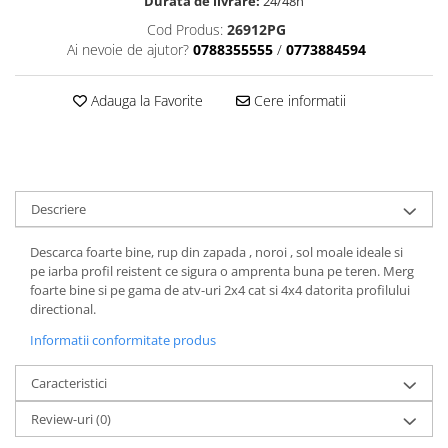
Dama
MOTORAS CUPLARE 4X4
Mansoane Moto
Durata de livrare:
24/48h
Copii
Planetare
Parbrize moto
Cod Produs:
26912PG
Ai nevoie de ajutor?
0788355555
/
0773884594
Genti/Rucsacuri
Transmisie, Variator & Ambreiaj
Pedale si Scarite
Proiectoare
ATV/Quad
Ambreiaj
Adauga la Favorite
Cere informatii
Scule
Curele
Cagule/Masti
Suveniruri
Fulie Variator
Casual
Transport
Intinzatoare Lant
Blugi
Uleiuri
Motor Transmisie
Camasi
ACCESORII SNOWMOBIL
Descriere
Oala ambreiaj
Sepci
PATINA GHIDAJ
INTRETINERE MOTO & ATV
Descarca foarte bine, rup din zapada , noroi , sol moale ideale si
Copii
Pinioane
pe iarba profil reistent ce sigura o amprenta buna pe teren. Merg
Casti
foarte bine si pe gama de atv-uri 2x4 cat si 4x4 datorita profilului
Piulita ambreiaj & diferential
directional.
Protectii
Role Variator
OCHELARI
Informatii conformitate produs
Schimbatoare Viteza
ATV - QUAD
Slider fulie
Caracteristici
Copii
Tamburi Ambreiaj
Review-uri
(0)
Cross - Enduro
Variatoare
Strada