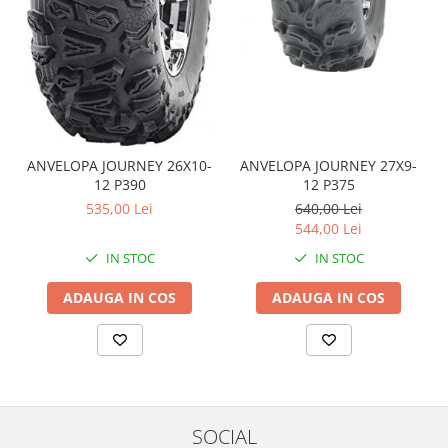
Coloana directie
Culbutor admisie
Fuzete
Ghidoane
Pivoti
Rulmenti
Simering
ANVELOPA JOURNEY 26X10-
ANVELOPA JOURNEY 27X9-
12 P390
12 P375
Surub Bascula
535,00 Lei
640,00 Lei
Telescoape
544,00 Lei
Alimentare, Admisie & Evacuare
IN STOC
IN STOC
Admisie
ARC Toba
ADAUGA IN COS
ADAUGA IN COS
Carburator
Evacuare
Filtre aer
FILTRU BENZINA
Injectoare
SOCIAL