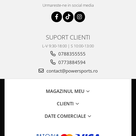
Pompa Benzina
Urmareste-ne in social media
Pompa Presiune
Robinet benzina
Sistem Alimentare
Sonda Combustibil
SUPORT CLIENTI
CFMOTO
L-V 9:30-18:00 | S 10:00-13:00
Linhai
0788355555
Piese Snowmobil
0773884594
Plastice
contact@powersports.ro
Aparatoare
Aripi
MAGAZINUL MEU
Carcase
Carene
CLIENTI
Cleme
DATE COMERCIALE
Masti
Praguri
Sistem de Răcire