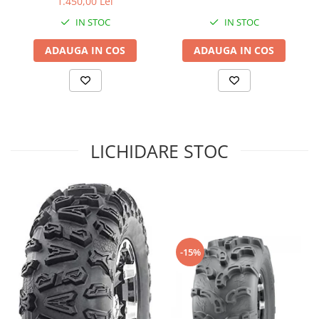
1.450,00 Lei
Sistem de Frânare
IN STOC
IN STOC
Discuri
ADAUGA IN COS
ADAUGA IN COS
Etriere
Placute
Pompe
Repartitoare
Suspensie & Direcție
LICHIDARE STOC
Amortizor
Bieleta
Brate
Bucsi
Burduf
Butuci
-15%
Cabluri comenzi
Capete Bara
Caseta acceleratie