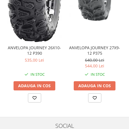
Coloana directie
Culbutor admisie
Fuzete
Ghidoane
Pivoti
Rulmenti
Simering
ANVELOPA JOURNEY 26X10-
ANVELOPA JOURNEY 27X9-
12 P390
12 P375
Surub Bascula
535,00 Lei
640,00 Lei
Telescoape
544,00 Lei
Alimentare, Admisie & Evacuare
IN STOC
IN STOC
Admisie
ARC Toba
ADAUGA IN COS
ADAUGA IN COS
Carburator
Evacuare
Filtre aer
FILTRU BENZINA
Injectoare
SOCIAL