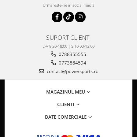
Pompa Benzina
Urmareste-ne in social media
Pompa Presiune
Robinet benzina
Sistem Alimentare
Sonda Combustibil
SUPORT CLIENTI
CFMOTO
L-V 9:30-18:00 | S 10:00-13:00
Linhai
0788355555
Piese Snowmobil
0773884594
Plastice
contact@powersports.ro
Aparatoare
Aripi
MAGAZINUL MEU
Carcase
Carene
CLIENTI
Cleme
DATE COMERCIALE
Masti
Praguri
Sistem de Răcire