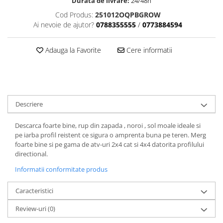
Dama
MOTORAS CUPLARE 4X4
Mansoane Moto
Durata de livrare:
24/48h
Copii
Planetare
Parbrize moto
Cod Produs:
251012OQPBGROW
Ai nevoie de ajutor?
0788355555
/
0773884594
Genti/Rucsacuri
Transmisie, Variator & Ambreiaj
Pedale si Scarite
Proiectoare
ATV/Quad
Ambreiaj
Adauga la Favorite
Cere informatii
Scule
Curele
Cagule/Masti
Suveniruri
Fulie Variator
Casual
Transport
Intinzatoare Lant
Blugi
Uleiuri
Motor Transmisie
Camasi
ACCESORII SNOWMOBIL
Descriere
Oala ambreiaj
Sepci
PATINA GHIDAJ
INTRETINERE MOTO & ATV
Descarca foarte bine, rup din zapada , noroi , sol moale ideale si
Copii
Pinioane
pe iarba profil reistent ce sigura o amprenta buna pe teren. Merg
Casti
foarte bine si pe gama de atv-uri 2x4 cat si 4x4 datorita profilului
Piulita ambreiaj & diferential
directional.
Protectii
Role Variator
OCHELARI
Informatii conformitate produs
Schimbatoare Viteza
ATV - QUAD
Slider fulie
Caracteristici
Copii
Tamburi Ambreiaj
Review-uri
(0)
Cross - Enduro
Variatoare
Strada