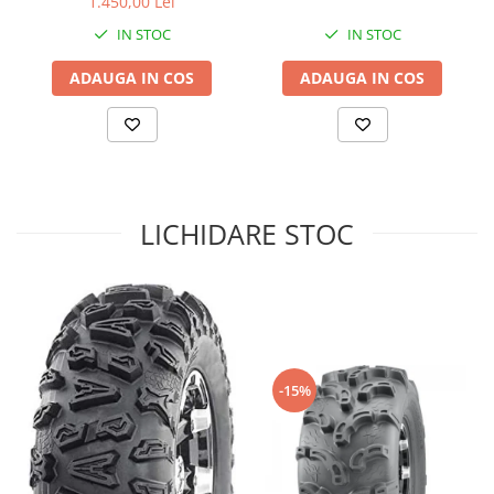
1.450,00 Lei
Sistem de Frânare
IN STOC
IN STOC
Discuri
ADAUGA IN COS
ADAUGA IN COS
Etriere
Placute
Pompe
Repartitoare
Suspensie & Direcție
LICHIDARE STOC
Amortizor
Bieleta
Brate
Bucsi
Burduf
Butuci
-15%
Cabluri comenzi
Capete Bara
Caseta acceleratie