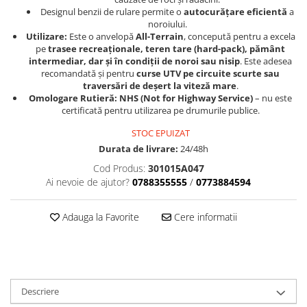
Sistem Electric & Electronică
Designul benzii de rulare permite o
autocurățare eficientă
a
Protectii
Baterii ATV
noroiului.
Utilizare:
Este o anvelopă
All-Terrain
, concepută pentru a excela
Armura Moto
Bloc lumini
pe
trasee recreaționale, teren tare (hard-pack), pământ
Centura Spate
Blocuri Comenzi
intermediar, dar și în condiții de noroi sau nisip
. Este adesea
Coate
recomandată și pentru
curse UTV pe circuite scurte sau
Bobina inductie
traversări de deșert la viteză mare
.
Gat
Butoane
Omologare Rutieră:
NHS (Not for Highway Service)
– nu este
Genunchiere
CALCULATOR SERVO
certificată pentru utilizarea pe drumurile publice.
Husa
Carcasa bord
STOC EPUIZAT
Protectii D3O
CDI
Durata de livrare:
24/48h
Slidere
Contacte
Cod Produs:
301015A047
Strada
ELECTROMOTOR
Ai nevoie de ajutor?
0788355555
/
0773884594
Relee
Touring
Adauga la Favorite
Cere informatii
Rotor
Vesta
Senzori
Sigurante
Statoare
Termostate
Descriere
Tunner