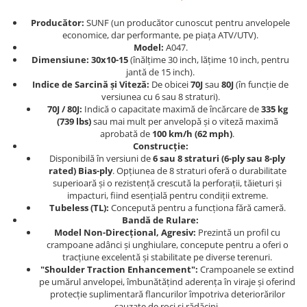
Dama
MOTORAS CUPLARE 4X4
Mansoane Moto
Copii
Planetare
Parbrize moto
Producător:
SUNF (un producător cunoscut pentru anvelopele
economice, dar performante, pe piața ATV/UTV).
Genti/Rucsacuri
Transmisie, Variator & Ambreiaj
Pedale si Scarite
Model:
A047.
Proiectoare
ATV/Quad
Ambreiaj
Dimensiune:
30x10-15
(înălțime 30 inch, lățime 10 inch, pentru
Scule
jantă de 15 inch).
Curele
Cagule/Masti
Indice de Sarcină și Viteză:
De obicei
70J
sau
80J
(în funcție de
Suveniruri
Fulie Variator
versiunea cu 6 sau 8 straturi).
Casual
Transport
70J / 80J:
Indică o capacitate maximă de încărcare de
335 kg
Intinzatoare Lant
Blugi
(739 lbs)
sau mai mult per anvelopă și o viteză maximă
Uleiuri
Motor Transmisie
aprobată de
100 km/h (62 mph)
.
Camasi
ACCESORII SNOWMOBIL
Construcție:
Oala ambreiaj
Sepci
Disponibilă în versiuni de
6 sau 8 straturi (6-ply sau 8-ply
PATINA GHIDAJ
INTRETINERE MOTO & ATV
rated) Bias-ply
. Opțiunea de 8 straturi oferă o durabilitate
Copii
Pinioane
superioară și o rezistență crescută la perforații, tăieturi și
Casti
impacturi, fiind esențială pentru condiții extreme.
Piulita ambreiaj & diferential
Tubeless (TL):
Concepută pentru a funcționa fără cameră.
Protectii
Role Variator
Bandă de Rulare:
OCHELARI
Model Non-Direcțional, Agresiv:
Prezintă un profil cu
Schimbatoare Viteza
crampoane adânci și unghiulare, concepute pentru a oferi o
ATV - QUAD
Slider fulie
tracțiune excelentă și stabilitate pe diverse terenuri.
"Shoulder Traction Enhancement":
Crampoanele se extind
Copii
Tamburi Ambreiaj
pe umărul anvelopei, îmbunătățind aderența în viraje și oferind
Cross - Enduro
Variatoare
protecție suplimentară flancurilor împotriva deteriorărilor
Strada
cauzate de roci și rădăcini.