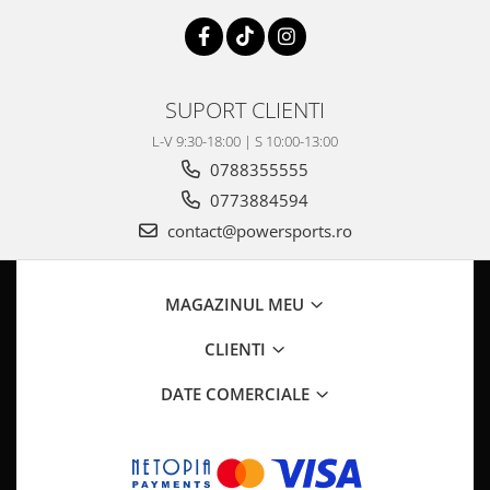
întotdeauna specificațiile producătorului vehiculului tău și să iei
în considerare dacă este necesar un
kit de înălțare (lift kit)
sau
alte modificări ale suspensiei pentru a asigura un spațiu suficient
și a evita frecarea cu componentele vehiculului.
SUPORT CLIENTI
L-V 9:30-18:00 | S 10:00-13:00
0788355555
0773884594
contact@powersports.ro
MAGAZINUL MEU
CLIENTI
DATE COMERCIALE