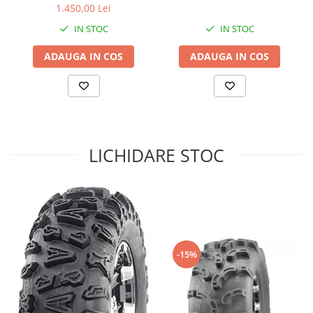
1.450,00 Lei
Sistem de Frânare
IN STOC
IN STOC
Discuri
ADAUGA IN COS
ADAUGA IN COS
Etriere
Placute
Pompe
Repartitoare
Suspensie & Direcție
LICHIDARE STOC
Amortizor
Bieleta
Brate
Bucsi
Burduf
Butuci
-15%
Cabluri comenzi
Capete Bara
Caseta acceleratie