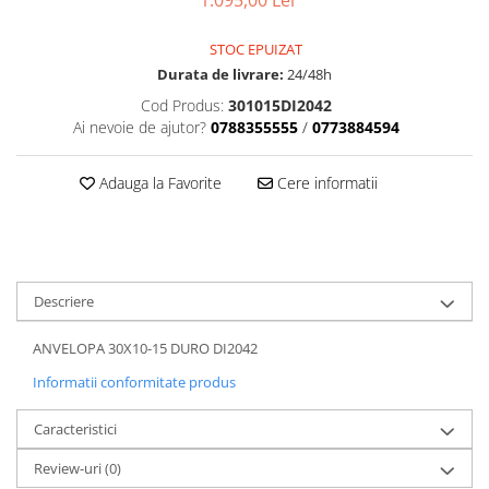
1.095,00 Lei
Dama
MOTORAS CUPLARE 4X4
Mansoane Moto
Copii
Planetare
Parbrize moto
STOC EPUIZAT
Genti/Rucsacuri
Transmisie, Variator & Ambreiaj
Pedale si Scarite
Durata de livrare:
24/48h
Proiectoare
ATV/Quad
Ambreiaj
Cod Produs:
301015DI2042
Scule
Curele
Cagule/Masti
Ai nevoie de ajutor?
0788355555
/
0773884594
Suveniruri
Fulie Variator
Casual
Transport
Intinzatoare Lant
Adauga la Favorite
Cere informatii
Blugi
Uleiuri
Motor Transmisie
Camasi
ACCESORII SNOWMOBIL
Oala ambreiaj
Sepci
PATINA GHIDAJ
INTRETINERE MOTO & ATV
Copii
Pinioane
Descriere
Casti
Piulita ambreiaj & diferential
Protectii
Role Variator
ANVELOPA 30X10-15 DURO DI2042
OCHELARI
Schimbatoare Viteza
Informatii conformitate produs
ATV - QUAD
Slider fulie
Caracteristici
Copii
Tamburi Ambreiaj
Cross - Enduro
Variatoare
Review-uri
(0)
Strada