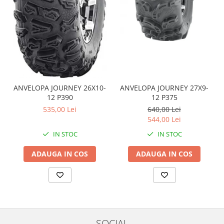
Coloana directie
Culbutor admisie
Fuzete
Ghidoane
Pivoti
Rulmenti
Simering
ANVELOPA JOURNEY 26X10-
ANVELOPA JOURNEY 27X9-
Surub Bascula
12 P390
12 P375
Telescoape
535,00 Lei
640,00 Lei
Alimentare, Admisie & Evacuare
544,00 Lei
IN STOC
IN STOC
Admisie
ARC Toba
ADAUGA IN COS
ADAUGA IN COS
Carburator
Evacuare
Filtre aer
FILTRU BENZINA
Injectoare
SOCIAL