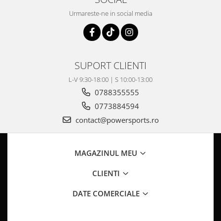
Pompa Benzina
Urmareste-ne in social media
Pompa Presiune
Robinet benzina
Sistem Alimentare
Sonda Combustibil
SUPORT CLIENTI
CFMOTO
L-V 9:30-18:00 | S 10:00-13:00
Linhai
0788355555
Piese Snowmobil
0773884594
Plastice
contact@powersports.ro
Aparatoare
Aripi
Carcase
MAGAZINUL MEU
Carene
CLIENTI
Cleme
Masti
DATE COMERCIALE
Praguri
Sistem de Răcire