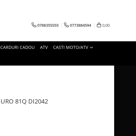
0788355555
0773884594
0,00
CARDURI CADOU
ATV
CASTI MOTO/ATV
DURO 81Q DI2042