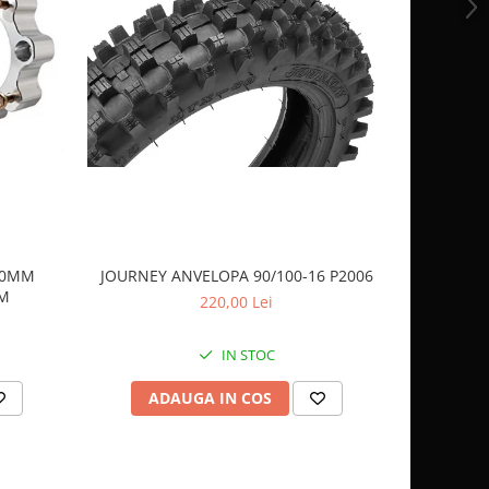
 40MM
JOURNEY ANVELOPA 90/100-16 P2006
JOURNEY 
AM
220,00 Lei
IN STOC
ADAUGA IN COS
AD