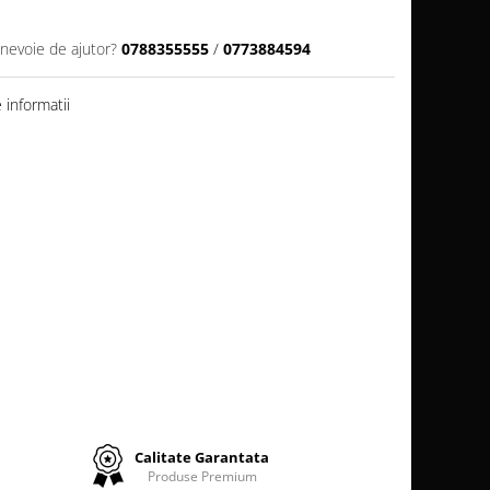
 nevoie de ajutor?
0788355555
/
0773884594
informatii
Calitate Garantata
Produse Premium