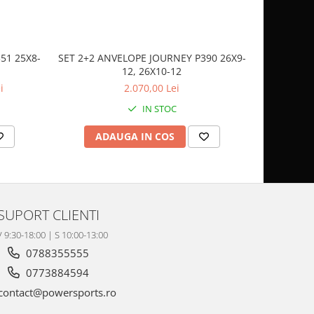
51 25X8-
SET 2+2 ANVELOPE JOURNEY P390 26X9-
CASCA
12, 26X10-12
SP
i
2.070,00 Lei
IN STOC
ADAUGA IN COS
AD
SUPORT CLIENTI
V 9:30-18:00 | S 10:00-13:00
0788355555
0773884594
contact@powersports.ro