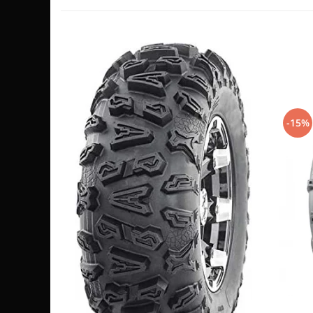
Sistem de Frânare
Discuri
Etriere
Placute
Pompe
Repartitoare
-15%
Suspensie & Direcție
Amortizor
Bieleta
Brate
Bucsi
Burduf
Butuci
Cabluri comenzi
Capete Bara
Caseta acceleratie