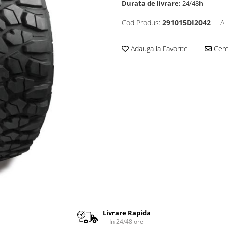
Durata de livrare:
24/48h
Cod Produs:
291015DI2042
Ai
Adauga la Favorite
Cere 
Livrare Rapida
In 24/48 ore