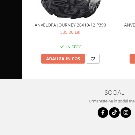
Coloana directie
Culbutor admisie
Fuzete
Ghidoane
ANVELOPA JOURNEY 26X10-12 P390
ANVE
535,00 Lei
Pivoti
Rulmenti
IN STOC
Simering
Surub Bascula
ADAUGA IN COS
Telescoape
Alimentare, Admisie & Evacuare
Admisie
ARC Toba
SOCIAL
Carburator
Urmareste-ne in social me
Evacuare
Filtre aer
FILTRU BENZINA
Injectoare