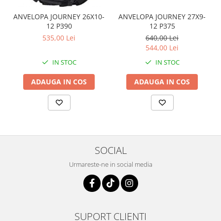
Coloana directie
Culbutor admisie
ANVELOPA JOURNEY 26X10-
ANVELOPA JOURNEY 27X9-
12 P390
12 P375
Fuzete
535,00 Lei
640,00 Lei
Ghidoane
544,00 Lei
Pivoti
IN STOC
IN STOC
Rulmenti
Simering
ADAUGA IN COS
ADAUGA IN COS
Surub Bascula
Telescoape
Alimentare, Admisie & Evacuare
Admisie
ARC Toba
SOCIAL
Carburator
Urmareste-ne in social media
Evacuare
Filtre aer
FILTRU BENZINA
Injectoare
SUPORT CLIENTI