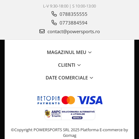
Pompa Benzina
L-V 9:30-18:00 | S 10:00-13:00
Pompa Presiune
0788355555
Robinet benzina
0773884594
Sistem Alimentare
contact@powersports.ro
Sonda Combustibil
CFMOTO
Linhai
MAGAZINUL MEU
Piese Snowmobil
CLIENTI
Plastice
DATE COMERCIALE
Aparatoare
Aripi
Carcase
Carene
Cleme
Masti
Praguri
©Copyright POWERSPORTS SRL 2025
Platforma E-commerce by
Gomag
Sistem de Răcire