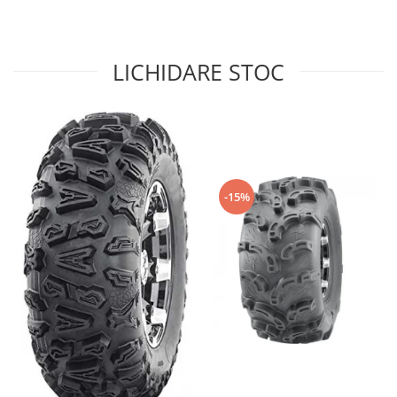
Sistem de Frânare
Discuri
LICHIDARE STOC
Etriere
Placute
Pompe
Repartitoare
Suspensie & Direcție
Amortizor
-15%
Bieleta
Brate
Bucsi
Burduf
Butuci
Cabluri comenzi
Capete Bara
Caseta acceleratie