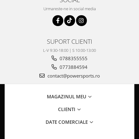
Pompa Benzina
Urmareste-ne in social media
Pompa Presiune
Robinet benzina
Sistem Alimentare
Sonda Combustibil
SUPORT CLIENTI
CFMOTO
L-V 9:30-18:00 | S 10:00-13:00
Linhai
0788355555
Piese Snowmobil
0773884594
Plastice
contact@powersports.ro
Aparatoare
Aripi
Carcase
MAGAZINUL MEU
Carene
CLIENTI
Cleme
Masti
DATE COMERCIALE
Praguri
Sistem de Răcire