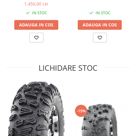
1.450,00 Lei
Sistem de Frânare
IN STOC
IN STOC
Discuri
ADAUGA IN COS
ADAUGA IN COS
Etriere
Placute
Pompe
Repartitoare
Suspensie & Direcție
LICHIDARE STOC
Amortizor
Bieleta
Brate
Bucsi
Burduf
Butuci
-15%
Cabluri comenzi
Capete Bara
Caseta acceleratie