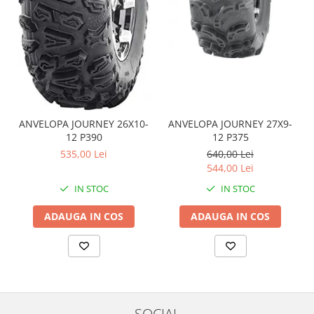
Coloana directie
Culbutor admisie
Fuzete
Ghidoane
Pivoti
Rulmenti
Simering
ANVELOPA JOURNEY 26X10-
ANVELOPA JOURNEY 27X9-
Surub Bascula
12 P390
12 P375
Telescoape
535,00 Lei
640,00 Lei
Alimentare, Admisie & Evacuare
544,00 Lei
Admisie
IN STOC
IN STOC
ARC Toba
ADAUGA IN COS
ADAUGA IN COS
Carburator
Evacuare
Filtre aer
FILTRU BENZINA
Injectoare
SOCIAL