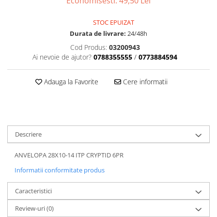
Economisesti:
49,50
Lei
Dama
MOTORAS CUPLARE 4X4
Mansoane Moto
Copii
Planetare
Parbrize moto
STOC EPUIZAT
Genti/Rucsacuri
Transmisie, Variator & Ambreiaj
Pedale si Scarite
Durata de livrare:
24/48h
Proiectoare
ATV/Quad
Ambreiaj
Cod Produs:
03200943
Scule
Curele
Cagule/Masti
Ai nevoie de ajutor?
0788355555
/
0773884594
Suveniruri
Fulie Variator
Casual
Transport
Intinzatoare Lant
Adauga la Favorite
Cere informatii
Blugi
Uleiuri
Motor Transmisie
Camasi
ACCESORII SNOWMOBIL
Oala ambreiaj
Sepci
PATINA GHIDAJ
INTRETINERE MOTO & ATV
Copii
Pinioane
Descriere
Casti
Piulita ambreiaj & diferential
Protectii
Role Variator
ANVELOPA 28X10-14 ITP CRYPTID 6PR
OCHELARI
Schimbatoare Viteza
Informatii conformitate produs
ATV - QUAD
Slider fulie
Copii
Caracteristici
Tamburi Ambreiaj
Cross - Enduro
Variatoare
Review-uri
(0)
Strada