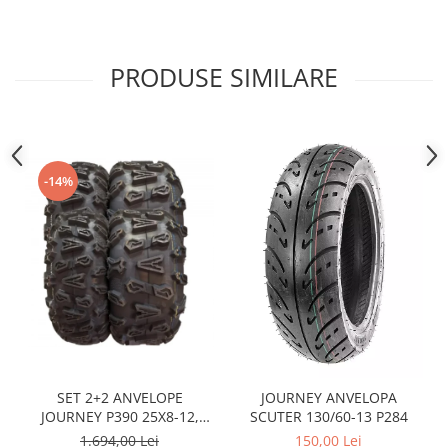
Sistem Electric & Electronică
Protectii
Baterii ATV
Armura Moto
Bloc lumini
PRODUSE SIMILARE
Centura Spate
Blocuri Comenzi
Coate
Bobina inductie
Gat
Butoane
Genunchiere
CALCULATOR SERVO
-14%
Husa
Carcasa bord
Protectii D3O
CDI
Slidere
Contacte
Strada
ELECTROMOTOR
Relee
Touring
Rotor
Vesta
Senzori
Sigurante
Statoare
SET 2+2 ANVELOPE
JOURNEY ANVELOPA
JOURNEY P390 25X8-12,
SCUTER 130/60-13 P284
Termostate
25X10-12
1.694,00 Lei
150,00 Lei
Tunner