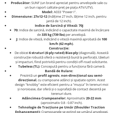
Dama
MOTORAS CUPLARE 4X4
Mansoane Moto
Producător:
SUNF (un brand apreciat pentru anvelopele sale cu
Copii
Planetare
Parbrize moto
un bun raport calitate-preț pe piața ATV/UTV).
Model:
A033 "Power I".
Genti/Rucsacuri
Transmisie, Variator & Ambreiaj
Pedale si Scarite
Dimensiune:
27x12-12
(înălțime 27 inch, lățime 12 inch, pentru
Proiectoare
jantă de 12 inch).
ATV/Quad
Ambreiaj
Indice de Sarcină și Viteză:
70J
Scule
Curele
Cagule/Masti
70:
Indice de sarcină, indicând o capacitate maximă de încărcare
Suveniruri
Fulie Variator
de
335 kg (739 lbs)
per anvelopă.
Casual
J:
Indice de viteză, indicând o viteză maximă aprobată de
100
Transport
Intinzatoare Lant
km/h (62 mph)
.
Blugi
Uleiuri
Motor Transmisie
Construcție:
Camasi
De obicei
6 straturi (6-ply rated) Bias-ply
(diagonală). Această
ACCESORII SNOWMOBIL
Oala ambreiaj
construcție robustă oferă o rezistență bună la perforații, tăieturi
Sepci
PATINA GHIDAJ
INTRETINERE MOTO & ATV
și impacturi, fiind potrivită pentru condiții off-road solicitante.
Copii
Tubeless (TL):
Concepută pentru a funcționa fără cameră.
Pinioane
Bandă de Rulare:
Casti
Piulita ambreiaj & diferential
Prezintă un
profil agresiv, non-direcțional sau semi-
Protectii
direcțional
, cu crampoane adânci și spațiate optim. Acest
Role Variator
design "knobby" este eficient pentru a "mușca" în terenuri moi
OCHELARI
Schimbatoare Viteza
și noroioase, dar oferă și o suprafață de contact decentă pe
ATV - QUAD
Slider fulie
terenuri dure.
Adâncimea Crampoanelor:
Aproximativ
20-22 mm
Copii
Tamburi Ambreiaj
(aproximativ 0.8 - 0.87 inch).
Cross - Enduro
Variatoare
Tehnologie de Tracțiune pe Umăr (Shoulder Traction
Enhancement):
Crampoanele se extind pe umărul anvelopei,
Strada