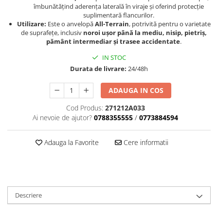
Sistem Electric & Electronică
îmbunătățind aderența laterală în viraje și oferind protecție
Protectii
suplimentară flancurilor.
Baterii ATV
Utilizare:
Este o anvelopă
All-Terrain
, potrivită pentru o varietate
Armura Moto
Bloc lumini
de suprafețe, inclusiv
noroi ușor până la mediu, nisip, pietriș,
Centura Spate
Blocuri Comenzi
pământ intermediar și trasee accidentate
.
Coate
Bobina inductie
IN STOC
Gat
Butoane
Durata de livrare:
24/48h
Genunchiere
CALCULATOR SERVO
ADAUGA IN COS
Husa
Carcasa bord
Protectii D3O
CDI
Cod Produs:
271212A033
Slidere
Contacte
Ai nevoie de ajutor?
0788355555
/
0773884594
Strada
ELECTROMOTOR
Relee
Adauga la Favorite
Cere informatii
Touring
Rotor
Vesta
Senzori
Sigurante
Statoare
Descriere
Termostate
Tunner