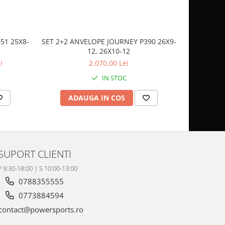
51 25X8-
SET 2+2 ANVELOPE JOURNEY P390 26X9-
CASCA
12, 26X10-12
SP
i
2.070,00 Lei
IN STOC
ADAUGA IN COS
AD
SUPORT CLIENTI
V 9:30-18:00 | S 10:00-13:00
0788355555
0773884594
contact@powersports.ro