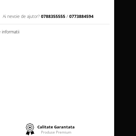
Ai nevoie de ajutor?
0788355555
/
0773884594
informatii
Calitate Garantata
Produse Premium