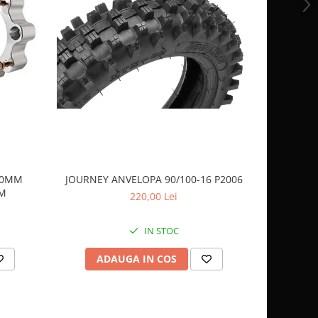
 40MM
JOURNEY ANVELOPA 90/100-16 P2006
JOURNEY 
AM
220,00 Lei
IN STOC
ADAUGA IN COS
AD