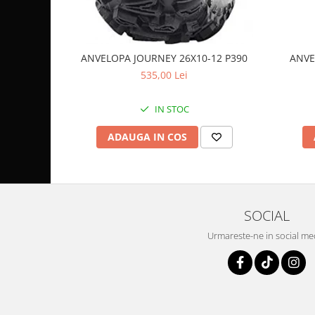
Coloana directie
Culbutor admisie
Fuzete
Ghidoane
ANVELOPA JOURNEY 26X10-12 P390
ANVE
535,00 Lei
Pivoti
Rulmenti
IN STOC
Simering
Surub Bascula
ADAUGA IN COS
Telescoape
Alimentare, Admisie & Evacuare
Admisie
ARC Toba
SOCIAL
Carburator
Urmareste-ne in social me
Evacuare
Filtre aer
FILTRU BENZINA
Injectoare