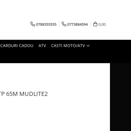
0788355555
0773884594
0,00
CARDURI CADOU
ATV
CASTI MOTO/ATV
TP 65M MUDLITE2