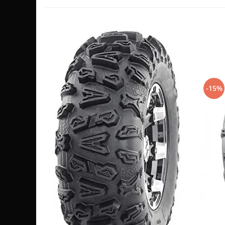
Sistem de Frânare
Discuri
Etriere
Placute
Pompe
Repartitoare
-15%
Suspensie & Direcție
Amortizor
Bieleta
Brate
Bucsi
Burduf
Butuci
Cabluri comenzi
Capete Bara
Caseta acceleratie