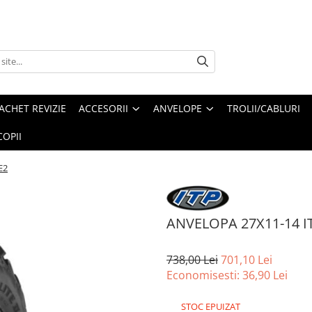
ACHET REVIZIE
ACCESORII
ANVELOPE
TROLII/CABLURI
OPII
E2
ANVELOPA 27X11-14 I
738,00 Lei
701,10 Lei
Economisesti:
36,90
Lei
STOC EPUIZAT