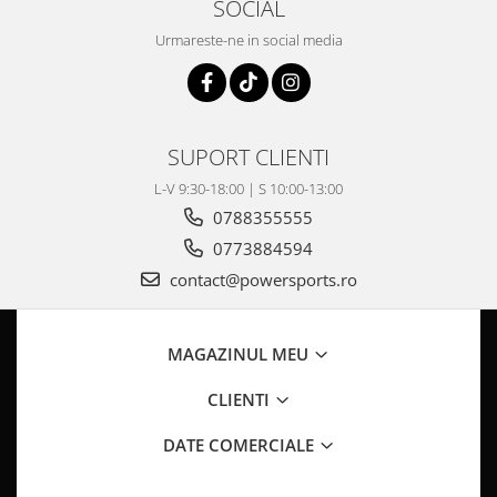
SOCIAL
Pompa Benzina
Pompa Presiune
Urmareste-ne in social media
Robinet benzina
Sistem Alimentare
Sonda Combustibil
CFMOTO
SUPORT CLIENTI
Linhai
L-V 9:30-18:00 | S 10:00-13:00
Piese Snowmobil
0788355555
0773884594
Plastice
contact@powersports.ro
Aparatoare
Aripi
Carcase
MAGAZINUL MEU
Carene
CLIENTI
Cleme
Masti
DATE COMERCIALE
Praguri
Sistem de Răcire