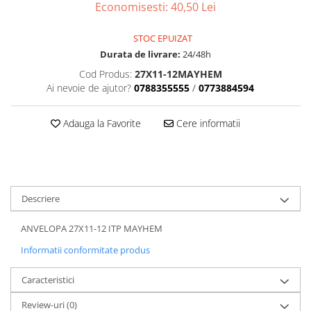
Dama
MOTORAS CUPLARE 4X4
Mansoane Moto
Economisesti:
40,50
Lei
Copii
Planetare
Parbrize moto
Genti/Rucsacuri
Transmisie, Variator & Ambreiaj
Pedale si Scarite
STOC EPUIZAT
Durata de livrare:
24/48h
Proiectoare
ATV/Quad
Ambreiaj
Scule
Cod Produs:
27X11-12MAYHEM
Curele
Cagule/Masti
Ai nevoie de ajutor?
0788355555
/
0773884594
Suveniruri
Fulie Variator
Casual
Transport
Intinzatoare Lant
Blugi
Adauga la Favorite
Cere informatii
Uleiuri
Motor Transmisie
Camasi
ACCESORII SNOWMOBIL
Oala ambreiaj
Sepci
PATINA GHIDAJ
INTRETINERE MOTO & ATV
Copii
Pinioane
Casti
Descriere
Piulita ambreiaj & diferential
Protectii
Role Variator
ANVELOPA 27X11-12 ITP MAYHEM
OCHELARI
Schimbatoare Viteza
Informatii conformitate produs
ATV - QUAD
Slider fulie
Copii
Tamburi Ambreiaj
Caracteristici
Cross - Enduro
Variatoare
Review-uri
(0)
Strada