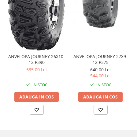
Coloana directie
Culbutor admisie
Fuzete
Ghidoane
Pivoti
Rulmenti
Simering
ANVELOPA JOURNEY 26X10-
ANVELOPA JOURNEY 27X9-
Surub Bascula
12 P390
12 P375
Telescoape
535,00 Lei
640,00 Lei
Alimentare, Admisie & Evacuare
544,00 Lei
Admisie
IN STOC
IN STOC
ARC Toba
ADAUGA IN COS
ADAUGA IN COS
Carburator
Evacuare
Filtre aer
FILTRU BENZINA
Injectoare