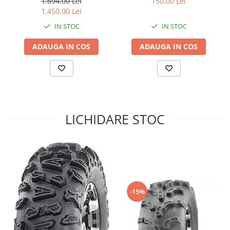
1.694,00 Lei
150,00 Lei
1.450,00 Lei
Sistem de Frânare
IN STOC
IN STOC
Discuri
Etriere
ADAUGA IN COS
ADAUGA IN COS
Placute
Pompe
Repartitoare
Suspensie & Direcție
Amortizor
LICHIDARE STOC
Bieleta
Brate
Bucsi
Burduf
Butuci
Cabluri comenzi
-15%
Capete Bara
Caseta acceleratie