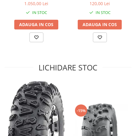
1.050,00 Lei
120,00 Lei
Sistem de Frânare
IN STOC
IN STOC
Discuri
ADAUGA IN COS
ADAUGA IN COS
Etriere
Placute
Pompe
Repartitoare
Suspensie & Direcție
LICHIDARE STOC
Amortizor
Bieleta
Brate
Bucsi
Burduf
Butuci
-15%
Cabluri comenzi
Capete Bara
Caseta acceleratie