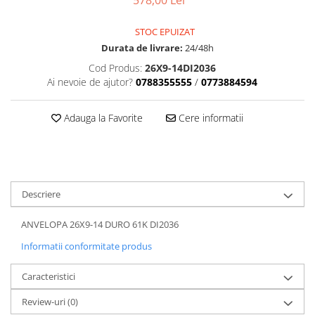
578,00 Lei
Dama
MOTORAS CUPLARE 4X4
Mansoane Moto
Copii
Planetare
Parbrize moto
STOC EPUIZAT
Genti/Rucsacuri
Transmisie, Variator & Ambreiaj
Pedale si Scarite
Durata de livrare:
24/48h
Proiectoare
ATV/Quad
Ambreiaj
Cod Produs:
26X9-14DI2036
Scule
Curele
Cagule/Masti
Ai nevoie de ajutor?
0788355555
/
0773884594
Suveniruri
Fulie Variator
Casual
Transport
Intinzatoare Lant
Adauga la Favorite
Cere informatii
Blugi
Uleiuri
Motor Transmisie
Camasi
ACCESORII SNOWMOBIL
Oala ambreiaj
Sepci
PATINA GHIDAJ
INTRETINERE MOTO & ATV
Copii
Pinioane
Descriere
Casti
Piulita ambreiaj & diferential
Protectii
Role Variator
ANVELOPA 26X9-14 DURO 61K DI2036
OCHELARI
Schimbatoare Viteza
Informatii conformitate produs
ATV - QUAD
Slider fulie
Caracteristici
Copii
Tamburi Ambreiaj
Cross - Enduro
Variatoare
Review-uri
(0)
Strada