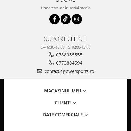
Pompa Benzina
Urmareste-ne in social media
Pompa Presiune
Robinet benzina
Sistem Alimentare
Sonda Combustibil
SUPORT CLIENTI
CFMOTO
L-V 9:30-18:00 | S 10:00-13:00
Linhai
0788355555
Piese Snowmobil
0773884594
Plastice
contact@powersports.ro
Aparatoare
Aripi
Carcase
MAGAZINUL MEU
Carene
CLIENTI
Cleme
Masti
DATE COMERCIALE
Praguri
Sistem de Răcire