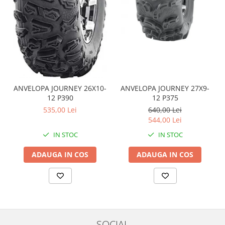
Coloana directie
Culbutor admisie
Fuzete
Ghidoane
Pivoti
Rulmenti
Simering
ANVELOPA JOURNEY 26X10-
ANVELOPA JOURNEY 27X9-
Surub Bascula
12 P390
12 P375
Telescoape
535,00 Lei
640,00 Lei
Alimentare, Admisie & Evacuare
544,00 Lei
IN STOC
IN STOC
Admisie
ARC Toba
ADAUGA IN COS
ADAUGA IN COS
Carburator
Evacuare
Filtre aer
FILTRU BENZINA
Injectoare
SOCIAL