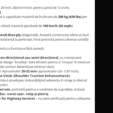
 26 inch, lățime 9 inch, pentru jantă de 12 inch).
J
ând o capacitate maximă de încărcare de
290 kg (639 lbs)
per
 o viteză maximă aprobată de
100 km/h (62 mph)
.
ated) Bias-ply
(diagonală). Această construcție oferă un bun
i rezistență la perforații, fiind potrivită pentru diverse condiții
tru a funcționa fără cameră.
 non-direcțional sau semi-direcțional
, cu crampoane
est design "knobby" este eficient pentru a "mușca" în terenuri
ă de contact decentă pe terenuri dure.
:
Aproximativ
20-22 mm
(aproximativ 0.8 - 0.87 inch).
pe Umăr (Shoulder Traction Enhancement):
ărul anvelopei, îmbunătățind aderența în viraje și oferind
rilor.
Terrain
, potrivită pentru o varietate de suprafețe, inclusiv
r, noroi ușor, nisip și pietriș
.
 for Highway Service)
– nu este certificată pentru utilizarea