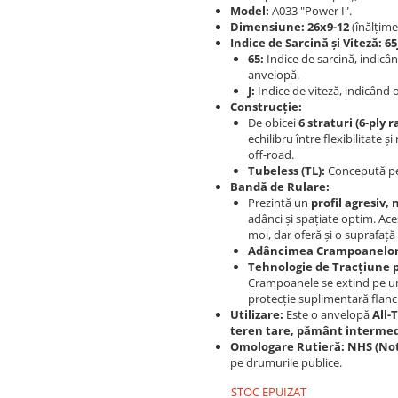
Model:
A033 "Power I".
Dimensiune:
26x9-12
(înălțime
Indice de Sarcină și Viteză:
65
65:
Indice de sarcină, indic
anvelopă.
J:
Indice de viteză, indicând
Construcție:
De obicei
6 straturi (6-ply r
echilibru între flexibilitate ș
off-road.
Tubeless (TL):
Concepută pen
Bandă de Rulare:
Prezintă un
profil agresiv,
adânci și spațiate optim. Ac
moi, dar oferă și o suprafaț
Adâncimea Crampoanelor
Tehnologie de Tracțiune 
Crampoanele se extind pe um
protecție suplimentară flancu
Utilizare:
Este o anvelopă
All-
teren tare, pământ intermedia
Omologare Rutieră:
NHS (Not
pe drumurile publice.
STOC EPUIZAT