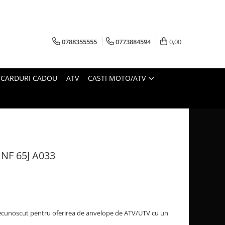
0788355555
0773884594
0,00
CARDURI CADOU
ATV
CASTI MOTO/ATV
NF 65J A033
cunoscut pentru oferirea de anvelope de ATV/UTV cu un