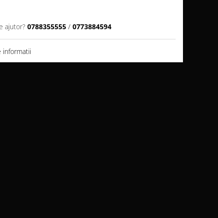
e ajutor?
0788355555
/
0773884594
informatii
Calitate Garantata
Produse Premium