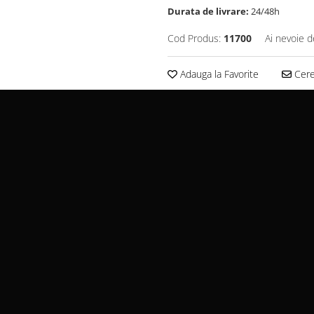
Durata de livrare:
24/48h
Cod Produs:
11700
Ai nevoie d
Adauga la Favorite
Cere 
Livrare Rapida
In 24/48 ore
 O Opțiune
-ul Tău