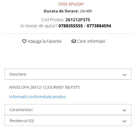
Dama
MOTORAS CUPLARE 4X4
Mansoane Moto
STOC EPUIZAT
Copii
Planetare
Parbrize moto
Durata de livrare:
24/48h
Genti/Rucsacuri
Transmisie, Variator & Ambreiaj
Pedale si Scarite
Cod Produs:
261212P375
Proiectoare
ATV/Quad
Ambreiaj
Ai nevoie de ajutor?
0788355555
/
0773884594
Scule
Curele
Cagule/Masti
Suveniruri
Adauga la Favorite
Cere informatii
Fulie Variator
Casual
Transport
Intinzatoare Lant
Blugi
Uleiuri
Motor Transmisie
Camasi
ACCESORII SNOWMOBIL
Oala ambreiaj
Sepci
PATINA GHIDAJ
INTRETINERE MOTO & ATV
Descriere
Copii
Pinioane
Casti
ANVELOPA 26X12-12 JOURNEY 58J P375
Piulita ambreiaj & diferential
Protectii
Role Variator
Informatii conformitate produs
OCHELARI
Schimbatoare Viteza
Caracteristici
ATV - QUAD
Slider fulie
Copii
Tamburi Ambreiaj
Review-uri
(0)
Cross - Enduro
Variatoare
Strada