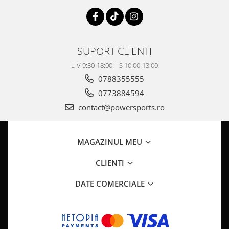
Pompa Benzina
Pompa Presiune
Robinet benzina
Sistem Alimentare
SUPORT CLIENTI
Sonda Combustibil
L-V 9:30-18:00 | S 10:00-13:00
CFMOTO
0788355555
Linhai
0773884594
Piese Snowmobil
contact@powersports.ro
Plastice
Aparatoare
MAGAZINUL MEU
Aripi
Carcase
CLIENTI
Carene
DATE COMERCIALE
Cleme
Masti
Praguri
Sistem de Răcire