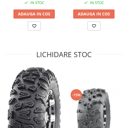
IN STOC
IN STOC
Sistem de Frânare
ADAUGA IN COS
ADAUGA IN COS
Discuri
Etriere
Placute
Pompe
Repartitoare
LICHIDARE STOC
Suspensie & Direcție
Amortizor
Bieleta
Brate
Bucsi
Burduf
-15%
Butuci
Cabluri comenzi
Capete Bara
Caseta acceleratie