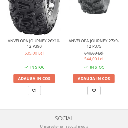
Coloana directie
Culbutor admisie
Fuzete
Ghidoane
Pivoti
Rulmenti
ANVELOPA JOURNEY 26X10-
ANVELOPA JOURNEY 27X9-
Simering
12 P390
12 P375
Surub Bascula
535,00 Lei
640,00 Lei
544,00 Lei
Telescoape
IN STOC
IN STOC
Alimentare, Admisie & Evacuare
Admisie
ADAUGA IN COS
ADAUGA IN COS
ARC Toba
Carburator
Evacuare
Filtre aer
FILTRU BENZINA
SOCIAL
Injectoare
Urmareste-ne in social media