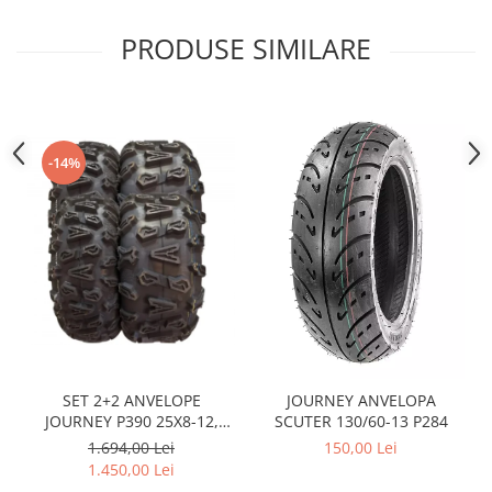
Sistem Electric & Electronică
Protectii
Baterii ATV
PRODUSE SIMILARE
Armura Moto
Bloc lumini
Centura Spate
Blocuri Comenzi
Coate
Bobina inductie
Gat
Butoane
-14%
Genunchiere
CALCULATOR SERVO
Husa
Carcasa bord
Protectii D3O
CDI
Slidere
Contacte
Strada
ELECTROMOTOR
Relee
Touring
Rotor
Vesta
Senzori
SET 2+2 ANVELOPE
JOURNEY ANVELOPA
Sigurante
JOURNEY P390 25X8-12,
SCUTER 130/60-13 P284
Statoare
25X10-12
1.694,00 Lei
150,00 Lei
Termostate
1.450,00 Lei
Tunner