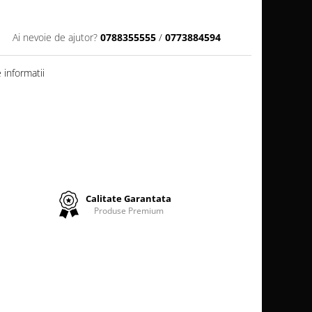
Ai nevoie de ajutor?
0788355555
/
0773884594
informatii
Calitate Garantata
Produse Premium