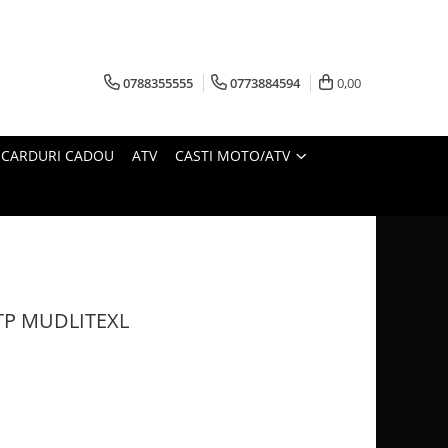
0788355555
0773884594
0,00
CARDURI CADOU
ATV
CASTI MOTO/ATV
TP MUDLITEXL