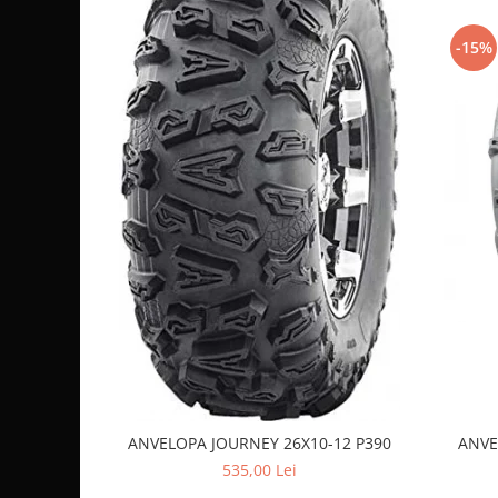
Sistem de Frânare
-15%
Discuri
Etriere
Placute
Pompe
Repartitoare
Suspensie & Direcție
Amortizor
Bieleta
Brate
Bucsi
Burduf
Butuci
Cabluri comenzi
ANVELOPA JOURNEY 26X10-12 P390
ANVE
Capete Bara
535,00 Lei
Caseta acceleratie