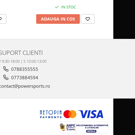
IN STOC
ADAUGA IN COS
AD
SUPORT CLIENTI
V 9:30-18:00 | S 10:00-13:00
0788355555
0773884594
contact@powersports.ro