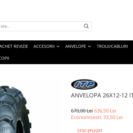
ACHET REVIZIE
ACCESORII
ANVELOPE
TROLII/CABLURI
OPII
ANVELOPA 26X12-12 I
670,00 Lei
636,50 Lei
Economisesti:
33,50
Lei
STOC EPUIZAT