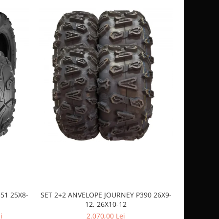
51 25X8-
SET 2+2 ANVELOPE JOURNEY P390 26X9-
CASCA
12, 26X10-12
SP
i
2.070,00 Lei