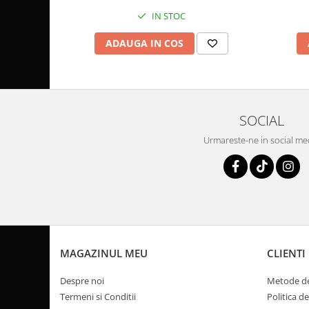
Coloana directie
IN STOC
Culbutor admisie
Fuzete
ADAUGA IN COS
Ghidoane
Pivoti
Rulmenti
Simering
SOCIAL
Surub Bascula
Urmareste-ne in social me
Telescoape
Alimentare, Admisie & Evacuare
Admisie
ARC Toba
Carburator
Evacuare
MAGAZINUL MEU
CLIENTI
Filtre aer
FILTRU BENZINA
Despre noi
Metode de
Injectoare
Termeni si Conditii
Politica d