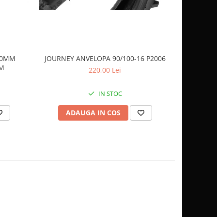
 40MM
JOURNEY ANVELOPA 90/100-16 P2006
JOURNEY 
AM
220,00 Lei
IN STOC
ADAUGA IN COS
AD