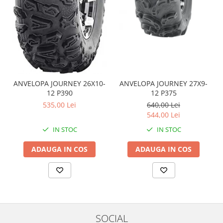
Coloana directie
Culbutor admisie
Fuzete
Ghidoane
Pivoti
Rulmenti
Simering
ANVELOPA JOURNEY 26X10-
ANVELOPA JOURNEY 27X9-
Surub Bascula
12 P390
12 P375
535,00 Lei
640,00 Lei
Telescoape
544,00 Lei
Alimentare, Admisie & Evacuare
IN STOC
IN STOC
Admisie
ARC Toba
ADAUGA IN COS
ADAUGA IN COS
Carburator
Evacuare
Filtre aer
FILTRU BENZINA
Injectoare
SOCIAL