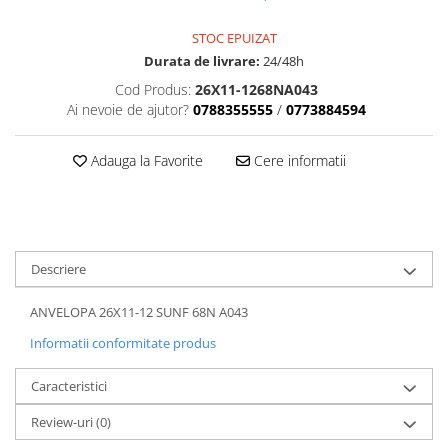
Dama
MOTORAS CUPLARE 4X4
Mansoane Moto
Copii
Planetare
Parbrize moto
STOC EPUIZAT
Genti/Rucsacuri
Transmisie, Variator & Ambreiaj
Pedale si Scarite
Durata de livrare:
24/48h
Proiectoare
ATV/Quad
Ambreiaj
Cod Produs:
26X11-1268NA043
Scule
Ai nevoie de ajutor?
0788355555
/
0773884594
Curele
Cagule/Masti
Suveniruri
Fulie Variator
Casual
Transport
Adauga la Favorite
Cere informatii
Intinzatoare Lant
Blugi
Uleiuri
Motor Transmisie
Camasi
ACCESORII SNOWMOBIL
Oala ambreiaj
Sepci
PATINA GHIDAJ
INTRETINERE MOTO & ATV
Copii
Pinioane
Descriere
Casti
Piulita ambreiaj & diferential
Protectii
ANVELOPA 26X11-12 SUNF 68N A043
Role Variator
OCHELARI
Informatii conformitate produs
Schimbatoare Viteza
ATV - QUAD
Slider fulie
Caracteristici
Copii
Tamburi Ambreiaj
Cross - Enduro
Variatoare
Review-uri
(0)
Strada