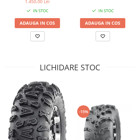
1.450,00 Lei
Sistem de Frânare
IN STOC
IN STOC
Discuri
ADAUGA IN COS
ADAUGA IN COS
Etriere
Placute
Pompe
Repartitoare
Suspensie & Direcție
LICHIDARE STOC
Amortizor
Bieleta
Brate
Bucsi
Burduf
Butuci
-15%
Cabluri comenzi
Capete Bara
Caseta acceleratie