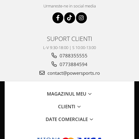
Pompa Benzina
Urmareste-ne in social media
Pompa Presiune
Robinet benzina
Sistem Alimentare
Sonda Combustibil
SUPORT CLIENTI
CFMOTO
L-V 9:30-18:00 | S 10:00-13:00
Linhai
0788355555
Piese Snowmobil
0773884594
Plastice
contact@powersports.ro
Aparatoare
Aripi
MAGAZINUL MEU
Carcase
Carene
CLIENTI
Cleme
DATE COMERCIALE
Masti
Praguri
Sistem de Răcire