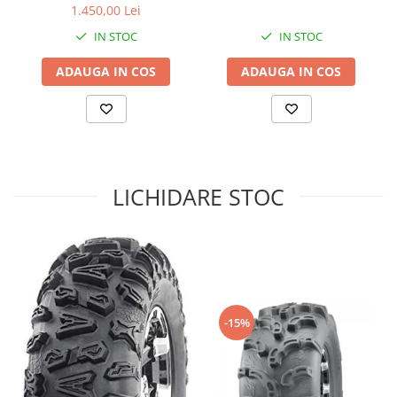
1.450,00 Lei
Sistem de Frânare
IN STOC
IN STOC
Discuri
ADAUGA IN COS
ADAUGA IN COS
Etriere
Placute
Pompe
Repartitoare
Suspensie & Direcție
LICHIDARE STOC
Amortizor
Bieleta
Brate
Bucsi
Burduf
Butuci
-15%
Cabluri comenzi
Capete Bara
Caseta acceleratie