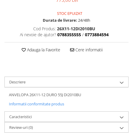
775,00 Lei
Dama
MOTORAS CUPLARE 4X4
Mansoane Moto
Copii
Planetare
Parbrize moto
STOC EPUIZAT
Genti/Rucsacuri
Transmisie, Variator & Ambreiaj
Pedale si Scarite
Durata de livrare:
24/48h
Proiectoare
ATV/Quad
Ambreiaj
Cod Produs:
26X11-12DI2010BU
Scule
Curele
Cagule/Masti
Ai nevoie de ajutor?
0788355555
/
0773884594
Suveniruri
Fulie Variator
Casual
Transport
Intinzatoare Lant
Adauga la Favorite
Cere informatii
Blugi
Uleiuri
Motor Transmisie
Camasi
ACCESORII SNOWMOBIL
Oala ambreiaj
Sepci
PATINA GHIDAJ
INTRETINERE MOTO & ATV
Copii
Pinioane
Descriere
Casti
Piulita ambreiaj & diferential
Protectii
Role Variator
ANVELOPA 26X11-12 DURO 55J DI2010BU
OCHELARI
Schimbatoare Viteza
Informatii conformitate produs
ATV - QUAD
Slider fulie
Caracteristici
Copii
Tamburi Ambreiaj
Cross - Enduro
Variatoare
Review-uri
(0)
Strada