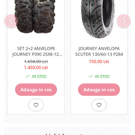
Centura Spate
Bobina inductie
Coate
Butoane
Gat
CALCULATOR SERVO
Genunchiere
Carcasa bord
Husa
CDI
Protectii D3O
Contacte
Slidere
ELECTROMOTOR
SET 2+2 ANVELOPE
JOURNEY ANVELOPA
JOURNEY P390 25X8-12,
SCUTER 130/60-13 P284
Strada
Relee
25X10-12
1.694,00 Lei
150,00 Lei
Rotor
Touring
1.450,00 Lei
Senzori
Vesta
IN STOC
IN STOC
Sigurante
Statoare
Adauga in cos
Adauga in cos
Termostate
Tunner
Sistem de Frânare
Discuri
Etriere
Placute