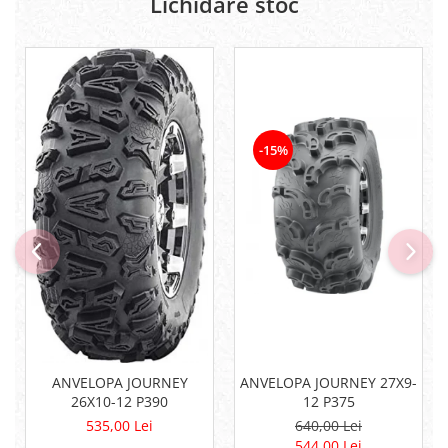
Lichidare stoc
Pompe
Repartitoare
Suspensie & Direcție
Amortizor
Bieleta
Brate
-15%
Bucsi
Burduf
Butuci
Cabluri comenzi
Capete Bara
Caseta acceleratie
Coloana directie
Culbutor admisie
Fuzete
Ghidoane
ANVELOPA JOURNEY
ANVELOPA JOURNEY 27X9-
Pivoti
26X10-12 P390
12 P375
Rulmenti
535,00 Lei
640,00 Lei
544,00 Lei
Simering