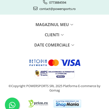
Piese Snowmobil
0773884594
Plastice
contact@powersports.ro
Aparatoare
Aripi
MAGAZINUL MEU
Carcase
Carene
CLIENTI
Cleme
DATE COMERCIALE
Masti
Praguri
Sistem de Răcire
Pompe Apa
Radiatoare
ventilator
TGB
©Copyright POWERSPORTS SRL 2025
Platforma E-commerce by
Gomag