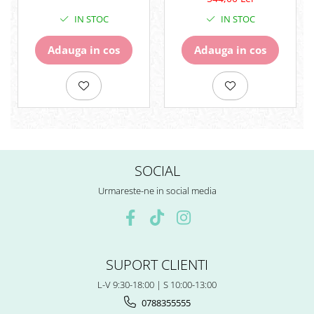
Surub Bascula
IN STOC
IN STOC
Telescoape
Alimentare, Admisie & Evacuare
Adauga in cos
Adauga in cos
Admisie
ARC Toba
Carburator
Evacuare
Filtre aer
FILTRU BENZINA
SOCIAL
Injectoare
Pompa Benzina
Urmareste-ne in social media
Pompa Presiune
Robinet benzina
Sistem Alimentare
Sonda Combustibil
SUPORT CLIENTI
CFMOTO
L-V 9:30-18:00 | S 10:00-13:00
Linhai
0788355555