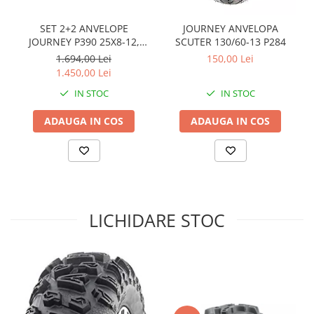
Sistem de Frânare
SET 2+2 ANVELOPE
JOURNEY ANVELOPA
Discuri
JOURNEY P390 25X8-12,
SCUTER 130/60-13 P284
25X10-12
Etriere
1.694,00 Lei
150,00 Lei
1.450,00 Lei
Placute
IN STOC
IN STOC
Pompe
Repartitoare
ADAUGA IN COS
ADAUGA IN COS
Suspensie & Direcție
Amortizor
Bieleta
Brate
Bucsi
LICHIDARE STOC
Burduf
Butuci
Cabluri comenzi
Capete Bara
Caseta acceleratie