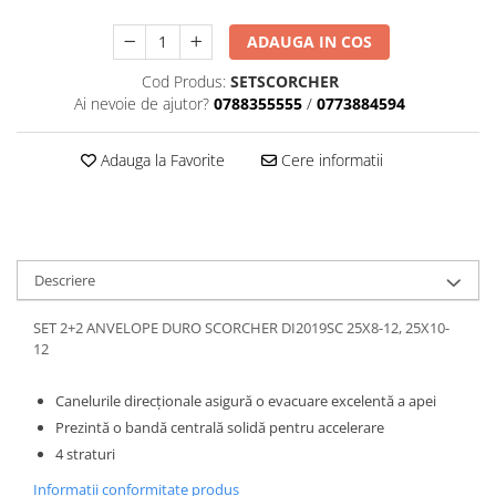
Dama
MOTORAS CUPLARE 4X4
Mansoane Moto
Copii
Planetare
Parbrize moto
ADAUGA IN COS
Genti/Rucsacuri
Transmisie, Variator & Ambreiaj
Pedale si Scarite
Cod Produs:
SETSCORCHER
Proiectoare
ATV/Quad
Ambreiaj
Ai nevoie de ajutor?
0788355555
/
0773884594
Scule
Curele
Cagule/Masti
Suveniruri
Fulie Variator
Adauga la Favorite
Cere informatii
Casual
Transport
Intinzatoare Lant
Blugi
Uleiuri
Motor Transmisie
Camasi
ACCESORII SNOWMOBIL
Oala ambreiaj
Sepci
PATINA GHIDAJ
INTRETINERE MOTO & ATV
Descriere
Copii
Pinioane
Casti
Piulita ambreiaj & diferential
SET 2+2 ANVELOPE DURO SCORCHER DI2019SC 25X8-12, 25X10-
Protectii
12
Role Variator
OCHELARI
Schimbatoare Viteza
Canelurile direcționale asigură o evacuare excelentă a apei
ATV - QUAD
Slider fulie
Prezintă o bandă centrală solidă pentru accelerare
Copii
Tamburi Ambreiaj
4 straturi
Cross - Enduro
Variatoare
Informatii conformitate produs
Strada