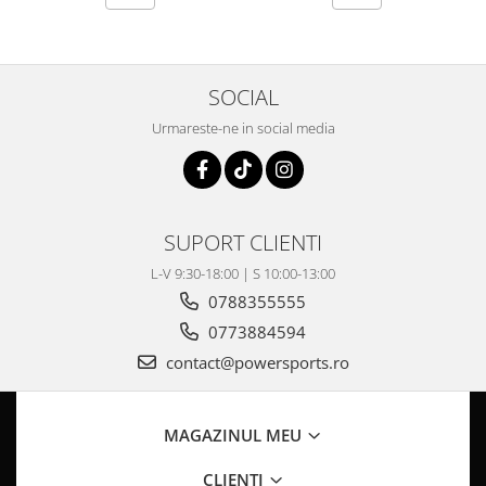
Pompa Benzina
Pompa Presiune
Robinet benzina
Sistem Alimentare
SOCIAL
Sonda Combustibil
Urmareste-ne in social media
CFMOTO
Linhai
Piese Snowmobil
SUPORT CLIENTI
Plastice
L-V 9:30-18:00 | S 10:00-13:00
Aparatoare
0788355555
Aripi
0773884594
Carcase
contact@powersports.ro
Carene
Cleme
Masti
MAGAZINUL MEU
Praguri
Sistem de Răcire
CLIENTI