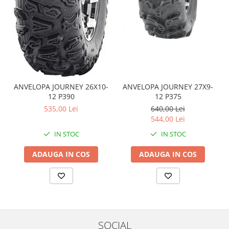
Coloana directie
Culbutor admisie
Fuzete
Ghidoane
Pivoti
Rulmenti
Simering
ANVELOPA JOURNEY 26X10-
ANVELOPA JOURNEY 27X9-
Surub Bascula
12 P390
12 P375
Telescoape
535,00 Lei
640,00 Lei
544,00 Lei
Alimentare, Admisie & Evacuare
IN STOC
IN STOC
Admisie
ARC Toba
ADAUGA IN COS
ADAUGA IN COS
Carburator
Evacuare
Filtre aer
FILTRU BENZINA
Injectoare
SOCIAL