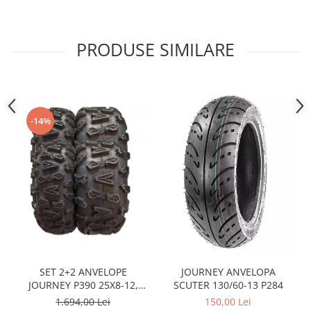
Sistem Electric & Electronică
Protectii
Baterii ATV
Armura Moto
Bloc lumini
PRODUSE SIMILARE
Centura Spate
Blocuri Comenzi
Coate
Bobina inductie
Gat
Butoane
Genunchiere
CALCULATOR SERVO
-14%
Husa
Carcasa bord
Protectii D3O
CDI
Slidere
Contacte
Strada
ELECTROMOTOR
Relee
Touring
Rotor
Vesta
Senzori
Sigurante
SET 2+2 ANVELOPE
JOURNEY ANVELOPA
Statoare
JOURNEY P390 25X8-12,
SCUTER 130/60-13 P284
Termostate
25X10-12
1.694,00 Lei
150,00 Lei
Tunner