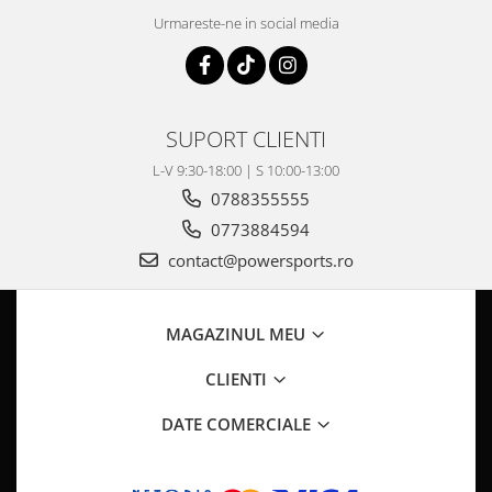
Pompa Benzina
Urmareste-ne in social media
Pompa Presiune
Robinet benzina
Sistem Alimentare
Sonda Combustibil
SUPORT CLIENTI
CFMOTO
L-V 9:30-18:00 | S 10:00-13:00
Linhai
0788355555
Piese Snowmobil
0773884594
Plastice
contact@powersports.ro
Aparatoare
Aripi
MAGAZINUL MEU
Carcase
Carene
CLIENTI
Cleme
DATE COMERCIALE
Masti
Praguri
Sistem de Răcire