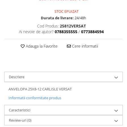
Dama
MOTORAS CUPLARE 4X4
Mansoane Moto
Copii
Planetare
Parbrize moto
STOC EPUIZAT
Genti/Rucsacuri
Transmisie, Variator & Ambreiaj
Pedale si Scarite
Durata de livrare:
24/48h
Proiectoare
ATV/Quad
Ambreiaj
Cod Produs:
25812VERSAT
Scule
Curele
Ai nevoie de ajutor?
0788355555
/
0773884594
Cagule/Masti
Suveniruri
Fulie Variator
Casual
Transport
Adauga la Favorite
Cere informatii
Intinzatoare Lant
Blugi
Uleiuri
Motor Transmisie
Camasi
ACCESORII SNOWMOBIL
Oala ambreiaj
Sepci
PATINA GHIDAJ
INTRETINERE MOTO & ATV
Copii
Pinioane
Descriere
Casti
Piulita ambreiaj & diferential
Protectii
ANVELOPA 25X8-12 CARLISLE VERSAT
Role Variator
OCHELARI
Schimbatoare Viteza
Informatii conformitate produs
ATV - QUAD
Slider fulie
Caracteristici
Copii
Tamburi Ambreiaj
Cross - Enduro
Variatoare
Review-uri
(0)
Strada