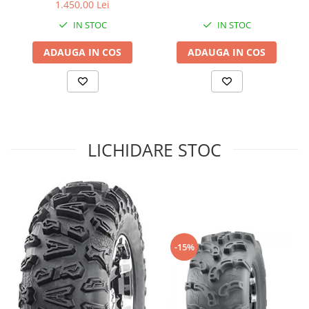
1.450,00 Lei
Sistem de Frânare
IN STOC
IN STOC
Discuri
ADAUGA IN COS
ADAUGA IN COS
Etriere
Placute
Pompe
Repartitoare
Suspensie & Direcție
LICHIDARE STOC
Amortizor
Bieleta
Brate
Bucsi
Burduf
Butuci
-15%
Cabluri comenzi
Capete Bara
Caseta acceleratie