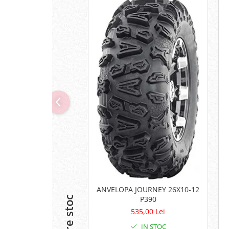
Pompe
Repartitoare
Suspensie & Direcție
Amortizor
Bieleta
Brate
Bucsi
Burduf
Butuci
Cabluri comenzi
Capete Bara
Caseta acceleratie
Coloana directie
Culbutor admisie
Fuzete
ANVELOPA JOURNEY 26X10-12
Ghidoane
P390
Pivoti
535,00 Lei
Rulmenti
IN STOC
Simering