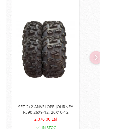
SET 2+2 ANVELOPE JOURNEY
CASCA INTEGRALA
P390 26X9-12, 26X10-12
BYE SPEEDLIGHT AL
2.070,00 Lei
276,00 Lei
IN STOC
IN STO