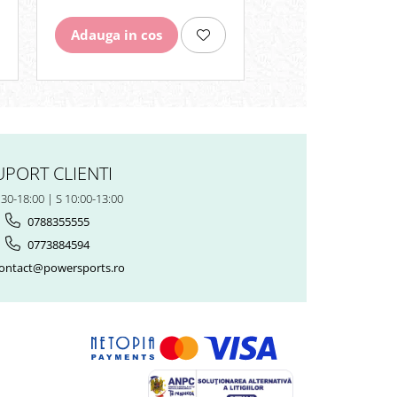
Adauga in cos
Adauga in cos
UPORT CLIENTI
:30-18:00 | S 10:00-13:00
0788355555
0773884594
ontact@powersports.ro