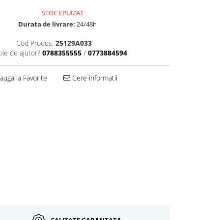
STOC EPUIZAT
Durata de livrare:
24/48h
Cod Produs:
25129A033
oie de ajutor?
0788355555
/
0773884594
uga la Favorite
Cere informatii
CALITATE GARANTATA