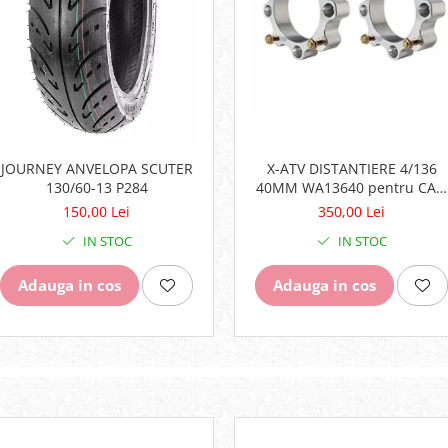
JOURNEY ANVELOPA SCUTER
X-ATV DISTANTIERE 4/136
130/60-13 P284
40MM WA13640 pentru CAN
AM
150,00 Lei
350,00 Lei
IN STOC
IN STOC
Adauga in cos
Adauga in cos