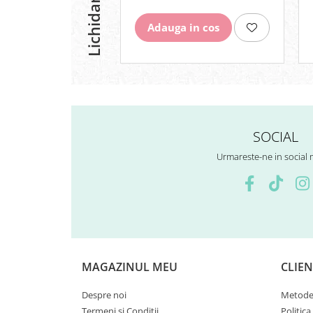
Lichidare stoc
Surub Bascula
Adauga in cos
Telescoape
Alimentare, Admisie & Evacuare
Admisie
ARC Toba
Carburator
Evacuare
SOCIAL
Filtre aer
FILTRU BENZINA
Urmareste-ne in social
Injectoare
Pompa Benzina
Pompa Presiune
Robinet benzina
Sistem Alimentare
Sonda Combustibil
MAGAZINUL MEU
CLIEN
CFMOTO
Linhai
Despre noi
Metode 
Termeni si Conditii
Politica