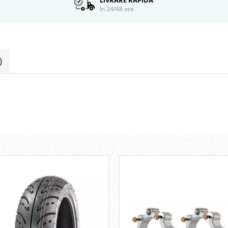
In 24/48 ore
)