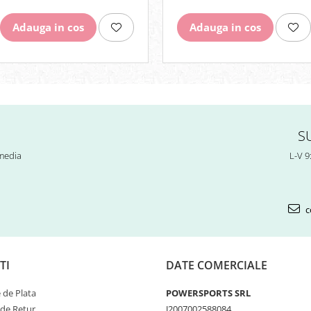
Adauga in cos
Adauga in cos
S
 media
L-V 9
c
TI
DATE COMERCIALE
de Plata
POWERSPORTS SRL
 de Retur
J2007002588084