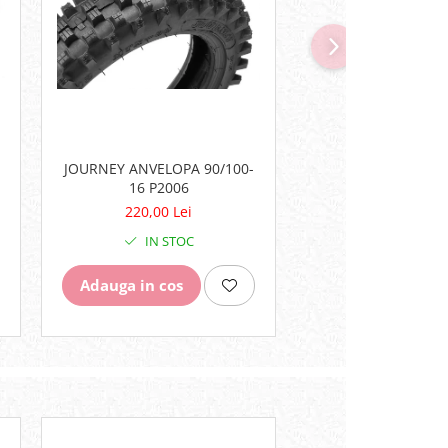
JOURNEY ANVELOPA 90/100-
JOURNEY ANVELOPA
16 P2006
18 P2006
220,00 Lei
285,00 Lei
IN STOC
IN STO
Adauga in cos
Adauga in cos