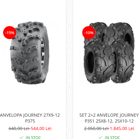
-15%
-10%
ANVELOPA JOURNEY 27X9-12
SET 2+2 ANVELOPE JOURNEY
P375
P351 25X8-12, 25X10-12
640,00 Lei
544,00 Lei
2.050,00 Lei
1.845,00 Lei
IN STOC
IN STOC