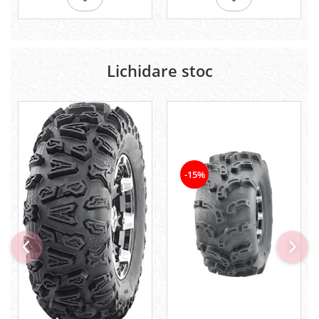
Pompe
Repartitoare
Suspensie & Direcție
Amortizor
Lichidare stoc
Bieleta
Brate
Bucsi
Burduf
Butuci
Cabluri comenzi
-15%
Capete Bara
Caseta acceleratie
Coloana directie
Culbutor admisie
Fuzete
Ghidoane
Pivoti
Rulmenti
Simering