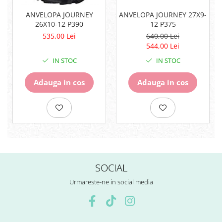
Surub Bascula
ANVELOPA JOURNEY
ANVELOPA JOURNEY 27X9-
Telescoape
26X10-12 P390
12 P375
Alimentare, Admisie & Evacuare
535,00 Lei
640,00 Lei
544,00 Lei
Admisie
IN STOC
IN STOC
ARC Toba
Carburator
Adauga in cos
Adauga in cos
Evacuare
Filtre aer
FILTRU BENZINA
Injectoare
Pompa Benzina
Pompa Presiune
Robinet benzina
SOCIAL
Sistem Alimentare
Sonda Combustibil
Urmareste-ne in social media
CFMOTO
Linhai