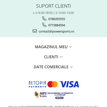
Piese Snowmobil
SUPORT CLIENTI
Plastice
L-V 9:30-18:00 | S 10:00-13:00
Aparatoare
0788355555
Aripi
0773884594
Carcase
contact@powersports.ro
Carene
Cleme
Masti
MAGAZINUL MEU
Praguri
Sistem de Răcire
CLIENTI
Pompe Apa
DATE COMERCIALE
Radiatoare
ventilator
TGB
©Copyright POWERSPORTS SRL 2025
Platforma E-commerce by