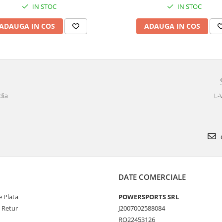
IN STOC
IN STOC
ADAUGA IN COS
ADAUGA IN COS
dia
L-
DATE COMERCIALE
 Plata
POWERSPORTS SRL
e Retur
J2007002588084
RO22453126