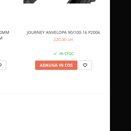
 40MM
JOURNEY ANVELOPA 90/100-16 P2006
JOURNEY 
AM
220,00 Lei
IN STOC
ADAUGA IN COS
AD