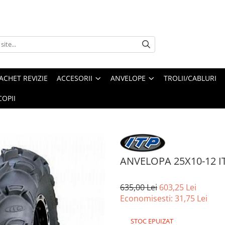
ACHET REVIZIE
ACCESORII
ANVELOPE
TROLII/CABLURI
OPII
ANVELOPA 25X10-12 I
635,00 Lei
603,25 Lei
Economisesti:
31,75
Lei
STOC EPUIZAT