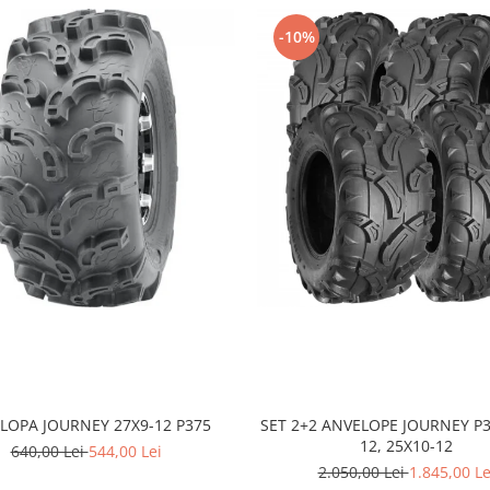
-10%
LOPA JOURNEY 27X9-12 P375
SET 2+2 ANVELOPE JOURNEY P3
12, 25X10-12
640,00 Lei
544,00 Lei
2.050,00 Lei
1.845,00 Le