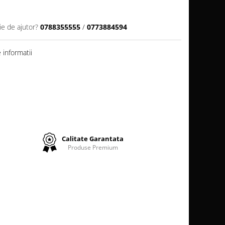
ie de ajutor?
0788355555
/
0773884594
informatii
Calitate Garantata
Produse Premium