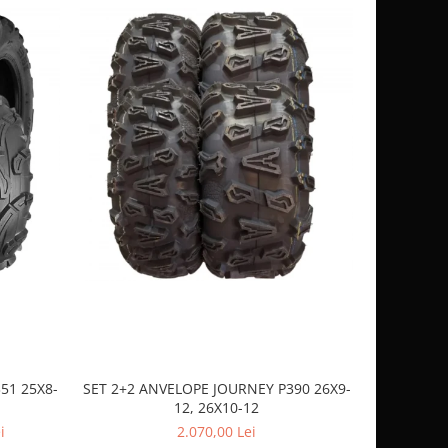
51 25X8-
SET 2+2 ANVELOPE JOURNEY P390 26X9-
CASCA
12, 26X10-12
SP
i
2.070,00 Lei