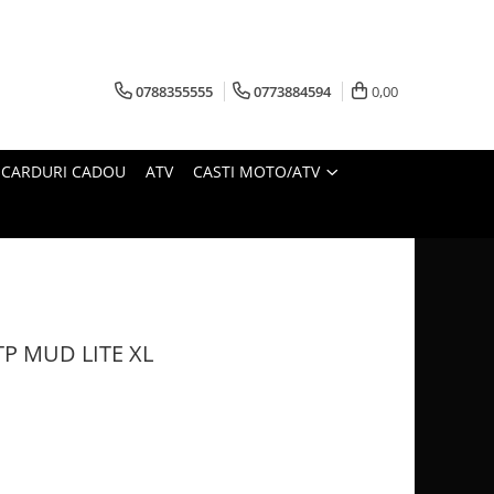
0788355555
0773884594
0,00
CARDURI CADOU
ATV
CASTI MOTO/ATV
TP MUD LITE XL