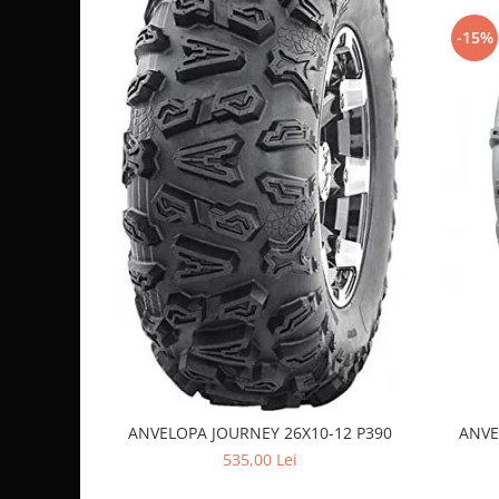
Sistem de Frânare
-15%
Discuri
Etriere
Placute
Pompe
Repartitoare
Suspensie & Direcție
Amortizor
Bieleta
Brate
Bucsi
Burduf
Butuci
Cabluri comenzi
ANVELOPA JOURNEY 26X10-12 P390
ANVE
Capete Bara
535,00 Lei
Caseta acceleratie