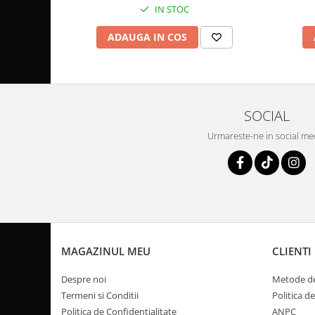
Coloana directie
IN STOC
Culbutor admisie
ADAUGA IN COS
Fuzete
Ghidoane
Pivoti
Rulmenti
Simering
SOCIAL
Surub Bascula
Urmareste-ne in social me
Telescoape
Alimentare, Admisie & Evacuare
Admisie
ARC Toba
Carburator
Evacuare
MAGAZINUL MEU
CLIENTI
Filtre aer
Despre noi
Metode de
FILTRU BENZINA
Termeni si Conditii
Politica d
Injectoare
Politica de Confidentialitate
ANPC