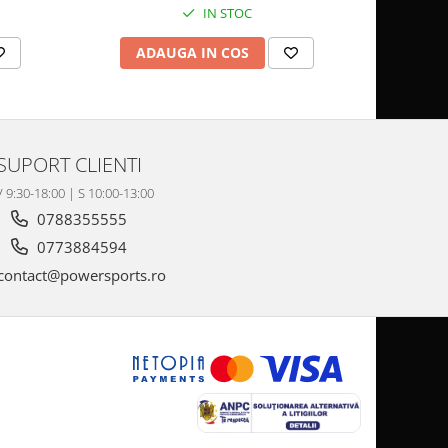
IN STOC
ADAUGA IN COS
AD
SUPORT CLIENTI
V 9:30-18:00 | S 10:00-13:00
0788355555
0773884594
contact@powersports.ro