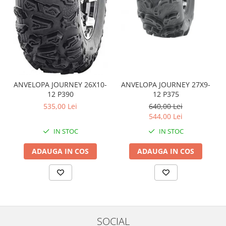
Coloana directie
Culbutor admisie
Fuzete
Ghidoane
Pivoti
Rulmenti
Simering
ANVELOPA JOURNEY 26X10-
ANVELOPA JOURNEY 27X9-
Surub Bascula
12 P390
12 P375
535,00 Lei
640,00 Lei
Telescoape
544,00 Lei
Alimentare, Admisie & Evacuare
IN STOC
IN STOC
Admisie
ARC Toba
ADAUGA IN COS
ADAUGA IN COS
Carburator
Evacuare
Filtre aer
FILTRU BENZINA
Injectoare
SOCIAL