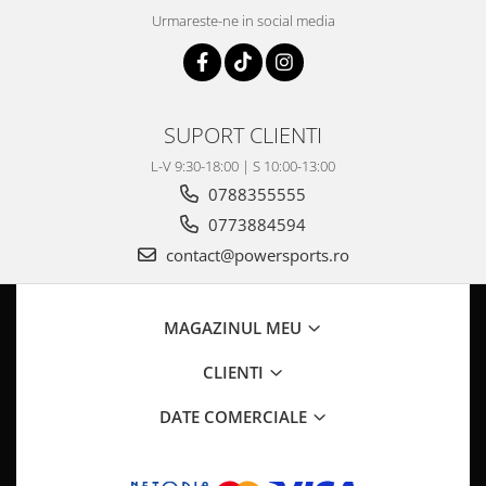
Pompa Benzina
Urmareste-ne in social media
Pompa Presiune
Robinet benzina
Sistem Alimentare
Sonda Combustibil
SUPORT CLIENTI
CFMOTO
L-V 9:30-18:00 | S 10:00-13:00
Linhai
0788355555
Piese Snowmobil
0773884594
Plastice
contact@powersports.ro
Aparatoare
Aripi
MAGAZINUL MEU
Carcase
Carene
CLIENTI
Cleme
DATE COMERCIALE
Masti
Praguri
Sistem de Răcire