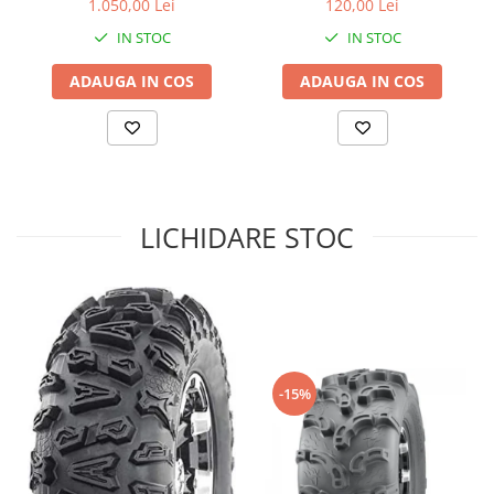
1.050,00 Lei
120,00 Lei
Sistem de Frânare
IN STOC
IN STOC
Discuri
ADAUGA IN COS
ADAUGA IN COS
Etriere
Placute
Pompe
Repartitoare
Suspensie & Direcție
LICHIDARE STOC
Amortizor
Bieleta
Brate
Bucsi
Burduf
Butuci
-15%
Cabluri comenzi
Capete Bara
Caseta acceleratie