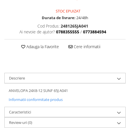
Dama
MOTORAS CUPLARE 4X4
Mansoane Moto
Copii
Planetare
Parbrize moto
STOC EPUIZAT
Genti/Rucsacuri
Transmisie, Variator & Ambreiaj
Pedale si Scarite
Durata de livrare:
24/48h
Proiectoare
ATV/Quad
Ambreiaj
Cod Produs:
2481265JA041
Scule
Ai nevoie de ajutor?
0788355555
/
0773884594
Curele
Cagule/Masti
Suveniruri
Fulie Variator
Casual
Transport
Adauga la Favorite
Cere informatii
Intinzatoare Lant
Blugi
Uleiuri
Motor Transmisie
Camasi
ACCESORII SNOWMOBIL
Oala ambreiaj
Sepci
PATINA GHIDAJ
INTRETINERE MOTO & ATV
Copii
Pinioane
Descriere
Casti
Piulita ambreiaj & diferential
Protectii
ANVELOPA 24X8-12 SUNF 65J A041
Role Variator
OCHELARI
Informatii conformitate produs
Schimbatoare Viteza
ATV - QUAD
Slider fulie
Caracteristici
Copii
Tamburi Ambreiaj
Cross - Enduro
Variatoare
Review-uri
(0)
Strada