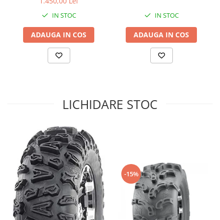
1.450,00 Lei
Sistem de Frânare
IN STOC
IN STOC
Discuri
ADAUGA IN COS
ADAUGA IN COS
Etriere
Placute
Pompe
Repartitoare
Suspensie & Direcție
LICHIDARE STOC
Amortizor
Bieleta
Brate
Bucsi
Burduf
Butuci
-15%
Cabluri comenzi
Capete Bara
Caseta acceleratie