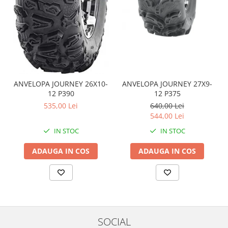
Coloana directie
Culbutor admisie
Fuzete
Ghidoane
Pivoti
Rulmenti
Simering
ANVELOPA JOURNEY 26X10-
ANVELOPA JOURNEY 27X9-
12 P390
12 P375
Surub Bascula
535,00 Lei
640,00 Lei
Telescoape
544,00 Lei
Alimentare, Admisie & Evacuare
IN STOC
IN STOC
Admisie
ARC Toba
ADAUGA IN COS
ADAUGA IN COS
Carburator
Evacuare
Filtre aer
FILTRU BENZINA
Injectoare
SOCIAL