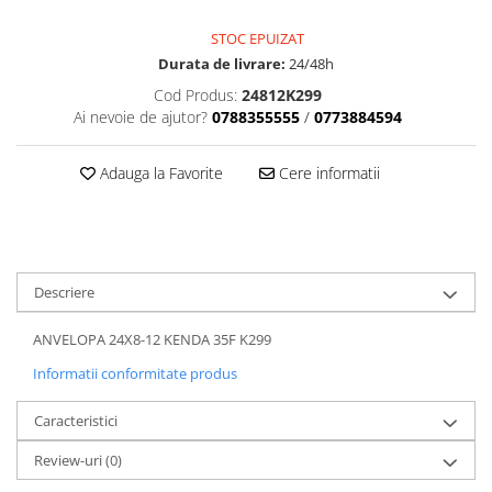
Dama
MOTORAS CUPLARE 4X4
Mansoane Moto
Copii
Planetare
Parbrize moto
STOC EPUIZAT
Genti/Rucsacuri
Transmisie, Variator & Ambreiaj
Pedale si Scarite
Durata de livrare:
24/48h
Proiectoare
ATV/Quad
Ambreiaj
Cod Produs:
24812K299
Scule
Ai nevoie de ajutor?
0788355555
/
0773884594
Curele
Cagule/Masti
Suveniruri
Fulie Variator
Casual
Transport
Adauga la Favorite
Cere informatii
Intinzatoare Lant
Blugi
Uleiuri
Motor Transmisie
Camasi
ACCESORII SNOWMOBIL
Oala ambreiaj
Sepci
PATINA GHIDAJ
INTRETINERE MOTO & ATV
Copii
Pinioane
Descriere
Casti
Piulita ambreiaj & diferential
ANVELOPA 24X8-12 KENDA 35F K299
Protectii
Role Variator
OCHELARI
Informatii conformitate produs
Schimbatoare Viteza
ATV - QUAD
Slider fulie
Caracteristici
Copii
Tamburi Ambreiaj
Review-uri
(0)
Cross - Enduro
Variatoare
Strada