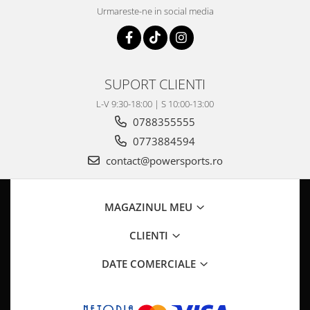
Pompa Benzina
Urmareste-ne in social media
Pompa Presiune
Robinet benzina
Sistem Alimentare
Sonda Combustibil
SUPORT CLIENTI
CFMOTO
L-V 9:30-18:00 | S 10:00-13:00
Linhai
0788355555
Piese Snowmobil
0773884594
Plastice
contact@powersports.ro
Aparatoare
Aripi
MAGAZINUL MEU
Carcase
Carene
CLIENTI
Cleme
DATE COMERCIALE
Masti
Praguri
Sistem de Răcire