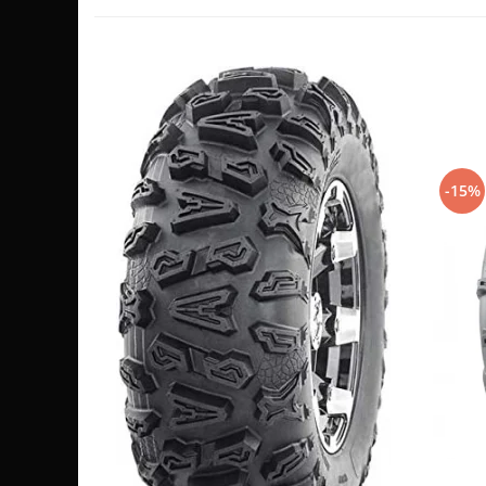
Sistem de Frânare
Discuri
Etriere
Placute
Pompe
Repartitoare
-15%
Suspensie & Direcție
Amortizor
Bieleta
Brate
Bucsi
Burduf
Butuci
Cabluri comenzi
Capete Bara
Caseta acceleratie