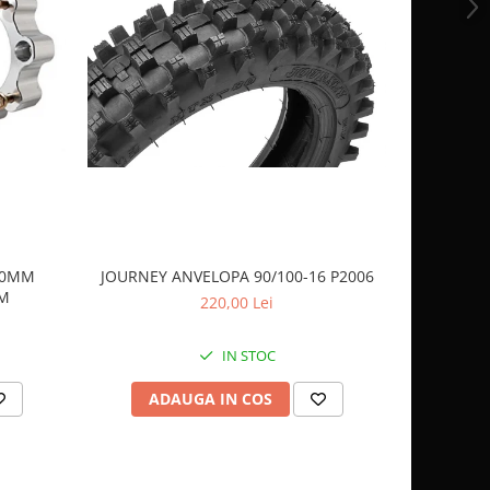
 40MM
JOURNEY ANVELOPA 90/100-16 P2006
JOURNEY 
AM
220,00 Lei
IN STOC
ADAUGA IN COS
AD