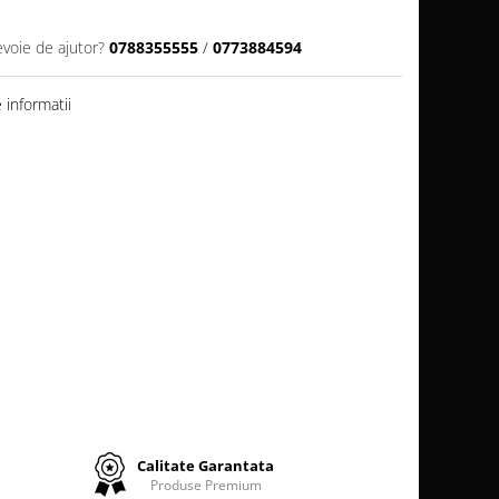
evoie de ajutor?
0788355555
/
0773884594
informatii
Calitate Garantata
Produse Premium