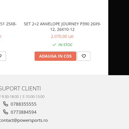
51 25X8-
SET 2+2 ANVELOPE JOURNEY P390 26X9-
CASCA
12, 26X10-12
SP
i
2.070,00 Lei
IN STOC
ADAUGA IN COS
AD
SUPORT CLIENTI
V 9:30-18:00 | S 10:00-13:00
0788355555
0773884594
contact@powersports.ro