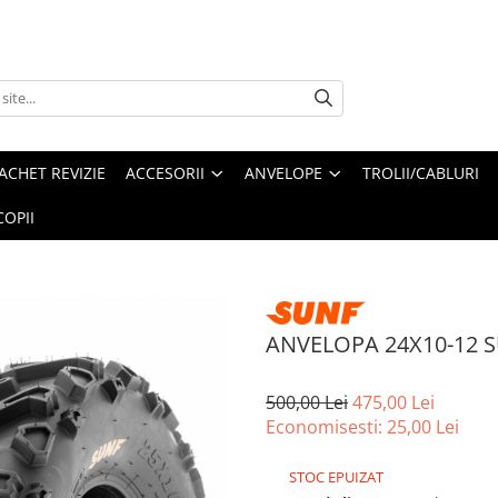
ACHET REVIZIE
ACCESORII
ANVELOPE
TROLII/CABLURI
OPII
ANVELOPA 24X10-12 S
500,00 Lei
475,00 Lei
Economisesti:
25,00
Lei
STOC EPUIZAT