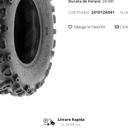
Durata de livrare:
24/48h
Cod Produs:
241012A041
Ai n
Adauga la Favorite
Cere 
Livrare Rapida
In 24/48 ore