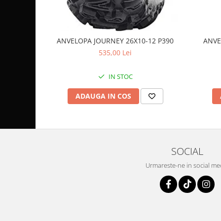
Coloana directie
Culbutor admisie
Fuzete
Ghidoane
ANVELOPA JOURNEY 26X10-12 P390
ANVE
535,00 Lei
Pivoti
Rulmenti
IN STOC
Simering
Surub Bascula
ADAUGA IN COS
Telescoape
Alimentare, Admisie & Evacuare
Admisie
ARC Toba
SOCIAL
Carburator
Urmareste-ne in social me
Evacuare
Filtre aer
FILTRU BENZINA
Injectoare