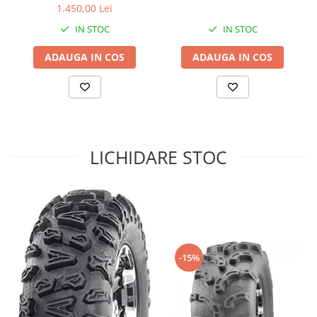
1.450,00 Lei
Sistem de Frânare
IN STOC
IN STOC
Discuri
ADAUGA IN COS
ADAUGA IN COS
Etriere
Placute
Pompe
Repartitoare
Suspensie & Direcție
LICHIDARE STOC
Amortizor
Bieleta
Brate
Bucsi
Burduf
Butuci
-15%
Cabluri comenzi
Capete Bara
Caseta acceleratie