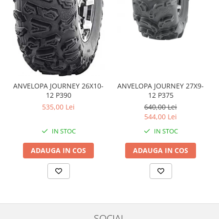
Coloana directie
Culbutor admisie
Fuzete
Ghidoane
Pivoti
Rulmenti
Simering
ANVELOPA JOURNEY 26X10-
ANVELOPA JOURNEY 27X9-
Surub Bascula
12 P390
12 P375
Telescoape
535,00 Lei
640,00 Lei
Alimentare, Admisie & Evacuare
544,00 Lei
IN STOC
IN STOC
Admisie
ARC Toba
ADAUGA IN COS
ADAUGA IN COS
Carburator
Evacuare
Filtre aer
FILTRU BENZINA
Injectoare
SOCIAL