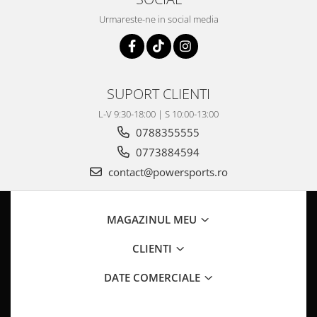
Pompa Benzina
Urmareste-ne in social media
Pompa Presiune
Robinet benzina
Sistem Alimentare
Sonda Combustibil
SUPORT CLIENTI
CFMOTO
L-V 9:30-18:00 | S 10:00-13:00
Linhai
0788355555
Piese Snowmobil
0773884594
Plastice
contact@powersports.ro
Aparatoare
Aripi
Carcase
MAGAZINUL MEU
Carene
CLIENTI
Cleme
Masti
DATE COMERCIALE
Praguri
Sistem de Răcire