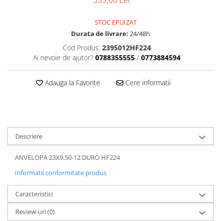
355,00 Lei
Dama
MOTORAS CUPLARE 4X4
Mansoane Moto
Copii
Planetare
Parbrize moto
STOC EPUIZAT
Genti/Rucsacuri
Transmisie, Variator & Ambreiaj
Pedale si Scarite
Durata de livrare:
24/48h
Proiectoare
ATV/Quad
Ambreiaj
Cod Produs:
2395012HF224
Scule
Curele
Cagule/Masti
Ai nevoie de ajutor?
0788355555
/
0773884594
Suveniruri
Fulie Variator
Casual
Transport
Intinzatoare Lant
Adauga la Favorite
Cere informatii
Blugi
Uleiuri
Motor Transmisie
Camasi
ACCESORII SNOWMOBIL
Oala ambreiaj
Sepci
PATINA GHIDAJ
INTRETINERE MOTO & ATV
Copii
Pinioane
Descriere
Casti
Piulita ambreiaj & diferential
Protectii
Role Variator
ANVELOPA 23X9.50-12 DURO HF224
OCHELARI
Schimbatoare Viteza
Informatii conformitate produs
ATV - QUAD
Slider fulie
Caracteristici
Copii
Tamburi Ambreiaj
Cross - Enduro
Variatoare
Review-uri
(0)
Strada