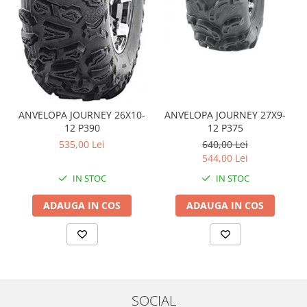
Coloana directie
Culbutor admisie
Fuzete
Ghidoane
Pivoti
Rulmenti
Simering
ANVELOPA JOURNEY 26X10-
ANVELOPA JOURNEY 27X9-
Surub Bascula
12 P390
12 P375
535,00 Lei
640,00 Lei
Telescoape
544,00 Lei
Alimentare, Admisie & Evacuare
IN STOC
IN STOC
Admisie
ARC Toba
ADAUGA IN COS
ADAUGA IN COS
Carburator
Evacuare
Filtre aer
FILTRU BENZINA
Injectoare
SOCIAL