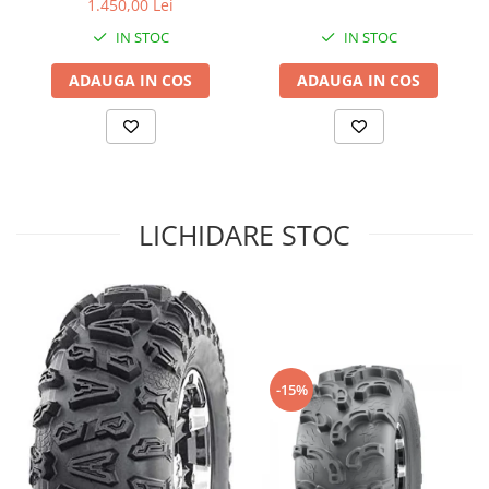
1.450,00 Lei
Sistem de Frânare
IN STOC
IN STOC
Discuri
ADAUGA IN COS
ADAUGA IN COS
Etriere
Placute
Pompe
Repartitoare
Suspensie & Direcție
LICHIDARE STOC
Amortizor
Bieleta
Brate
Bucsi
Burduf
Butuci
-15%
Cabluri comenzi
Capete Bara
Caseta acceleratie