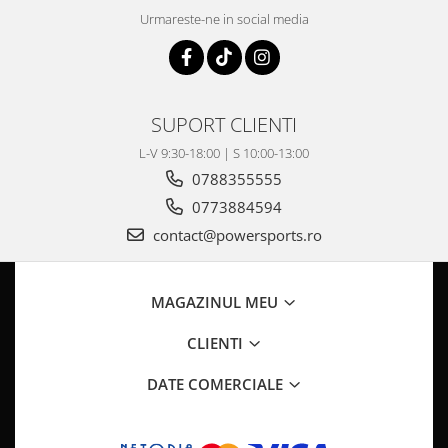
Pompa Benzina
Urmareste-ne in social media
Pompa Presiune
Robinet benzina
Sistem Alimentare
Sonda Combustibil
SUPORT CLIENTI
CFMOTO
L-V 9:30-18:00 | S 10:00-13:00
Linhai
0788355555
Piese Snowmobil
0773884594
Plastice
contact@powersports.ro
Aparatoare
Aripi
MAGAZINUL MEU
Carcase
Carene
CLIENTI
Cleme
DATE COMERCIALE
Masti
Praguri
Sistem de Răcire