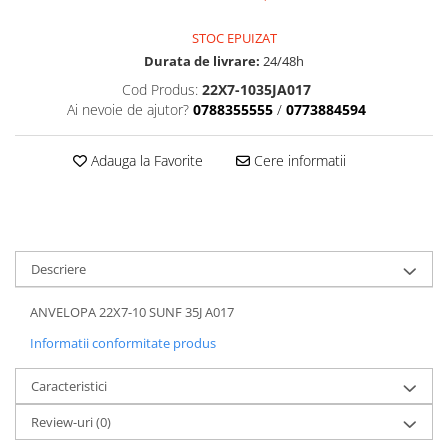
Dama
MOTORAS CUPLARE 4X4
Mansoane Moto
Copii
Planetare
Parbrize moto
STOC EPUIZAT
Genti/Rucsacuri
Transmisie, Variator & Ambreiaj
Pedale si Scarite
Durata de livrare:
24/48h
Proiectoare
ATV/Quad
Ambreiaj
Cod Produs:
22X7-1035JA017
Scule
Ai nevoie de ajutor?
0788355555
/
0773884594
Curele
Cagule/Masti
Suveniruri
Fulie Variator
Casual
Transport
Adauga la Favorite
Cere informatii
Intinzatoare Lant
Blugi
Uleiuri
Motor Transmisie
Camasi
ACCESORII SNOWMOBIL
Oala ambreiaj
Sepci
PATINA GHIDAJ
INTRETINERE MOTO & ATV
Copii
Pinioane
Descriere
Casti
Piulita ambreiaj & diferential
Protectii
ANVELOPA 22X7-10 SUNF 35J A017
Role Variator
OCHELARI
Informatii conformitate produs
Schimbatoare Viteza
ATV - QUAD
Slider fulie
Caracteristici
Copii
Tamburi Ambreiaj
Cross - Enduro
Variatoare
Review-uri
(0)
Strada