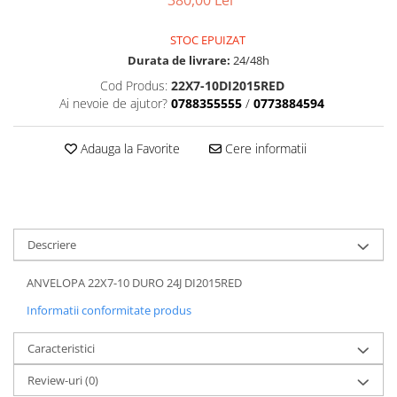
380,00 Lei
Dama
MOTORAS CUPLARE 4X4
Mansoane Moto
Copii
Planetare
Parbrize moto
STOC EPUIZAT
Genti/Rucsacuri
Transmisie, Variator & Ambreiaj
Pedale si Scarite
Durata de livrare:
24/48h
Proiectoare
ATV/Quad
Ambreiaj
Cod Produs:
22X7-10DI2015RED
Scule
Curele
Cagule/Masti
Ai nevoie de ajutor?
0788355555
/
0773884594
Suveniruri
Fulie Variator
Casual
Transport
Intinzatoare Lant
Adauga la Favorite
Cere informatii
Blugi
Uleiuri
Motor Transmisie
Camasi
ACCESORII SNOWMOBIL
Oala ambreiaj
Sepci
PATINA GHIDAJ
INTRETINERE MOTO & ATV
Copii
Pinioane
Descriere
Casti
Piulita ambreiaj & diferential
Protectii
Role Variator
ANVELOPA 22X7-10 DURO 24J DI2015RED
OCHELARI
Schimbatoare Viteza
Informatii conformitate produs
ATV - QUAD
Slider fulie
Caracteristici
Copii
Tamburi Ambreiaj
Cross - Enduro
Variatoare
Review-uri
(0)
Strada