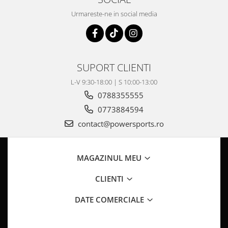
Pompa Benzina
Urmareste-ne in social media
Pompa Presiune
Robinet benzina
Sistem Alimentare
Sonda Combustibil
SUPORT CLIENTI
CFMOTO
L-V 9:30-18:00 | S 10:00-13:00
Linhai
0788355555
Piese Snowmobil
0773884594
Plastice
contact@powersports.ro
Aparatoare
Aripi
Carcase
MAGAZINUL MEU
Carene
CLIENTI
Cleme
Masti
DATE COMERCIALE
Praguri
Sistem de Răcire