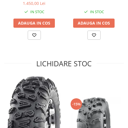
1.450,00 Lei
Sistem de Frânare
IN STOC
IN STOC
Discuri
ADAUGA IN COS
ADAUGA IN COS
Etriere
Placute
Pompe
Repartitoare
Suspensie & Direcție
LICHIDARE STOC
Amortizor
Bieleta
Brate
Bucsi
Burduf
Butuci
-15%
Cabluri comenzi
Capete Bara
Caseta acceleratie