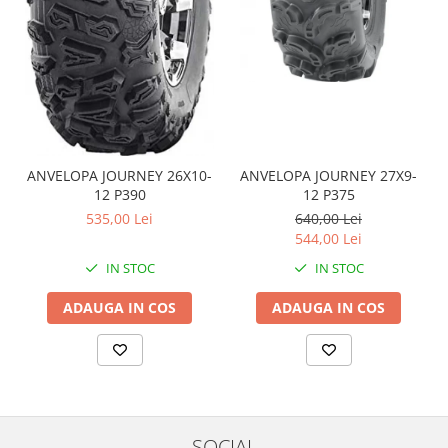
Coloana directie
Culbutor admisie
Fuzete
Ghidoane
Pivoti
Rulmenti
Simering
ANVELOPA JOURNEY 26X10-
ANVELOPA JOURNEY 27X9-
Surub Bascula
12 P390
12 P375
Telescoape
535,00 Lei
640,00 Lei
Alimentare, Admisie & Evacuare
544,00 Lei
IN STOC
IN STOC
Admisie
ARC Toba
ADAUGA IN COS
ADAUGA IN COS
Carburator
Evacuare
Filtre aer
FILTRU BENZINA
Injectoare
SOCIAL