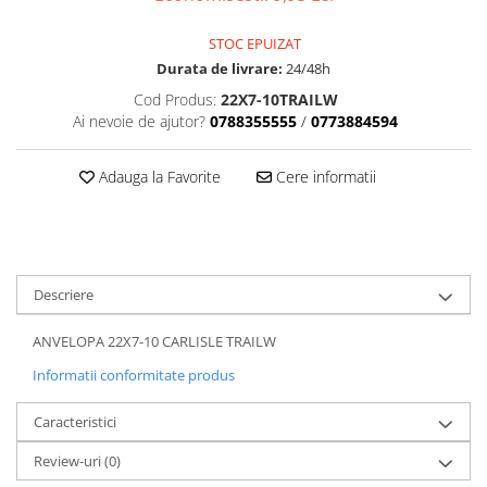
Dama
MOTORAS CUPLARE 4X4
Mansoane Moto
Copii
Planetare
Parbrize moto
STOC EPUIZAT
Genti/Rucsacuri
Transmisie, Variator & Ambreiaj
Pedale si Scarite
Durata de livrare:
24/48h
Proiectoare
ATV/Quad
Ambreiaj
Cod Produs:
22X7-10TRAILW
Scule
Curele
Ai nevoie de ajutor?
0788355555
/
0773884594
Cagule/Masti
Suveniruri
Fulie Variator
Casual
Transport
Adauga la Favorite
Cere informatii
Intinzatoare Lant
Blugi
Uleiuri
Motor Transmisie
Camasi
ACCESORII SNOWMOBIL
Oala ambreiaj
Sepci
PATINA GHIDAJ
INTRETINERE MOTO & ATV
Copii
Pinioane
Descriere
Casti
Piulita ambreiaj & diferential
Protectii
ANVELOPA 22X7-10 CARLISLE TRAILW
Role Variator
OCHELARI
Schimbatoare Viteza
Informatii conformitate produs
ATV - QUAD
Slider fulie
Caracteristici
Copii
Tamburi Ambreiaj
Cross - Enduro
Variatoare
Review-uri
(0)
Strada