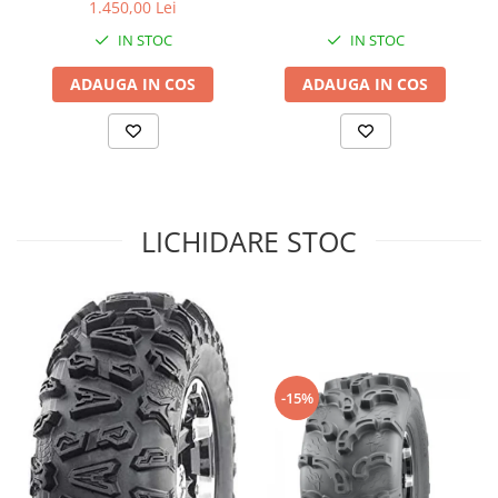
1.450,00 Lei
Sistem de Frânare
IN STOC
IN STOC
Discuri
ADAUGA IN COS
ADAUGA IN COS
Etriere
Placute
Pompe
Repartitoare
Suspensie & Direcție
LICHIDARE STOC
Amortizor
Bieleta
Brate
Bucsi
Burduf
Butuci
-15%
Cabluri comenzi
Capete Bara
Caseta acceleratie