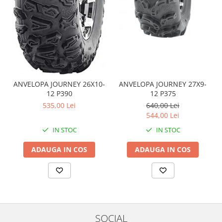
Coloana directie
Culbutor admisie
Fuzete
Ghidoane
Pivoti
Rulmenti
Simering
ANVELOPA JOURNEY 26X10-
ANVELOPA JOURNEY 27X9-
Surub Bascula
12 P390
12 P375
Telescoape
535,00 Lei
640,00 Lei
544,00 Lei
Alimentare, Admisie & Evacuare
IN STOC
IN STOC
Admisie
ARC Toba
ADAUGA IN COS
ADAUGA IN COS
Carburator
Evacuare
Filtre aer
FILTRU BENZINA
Injectoare
SOCIAL