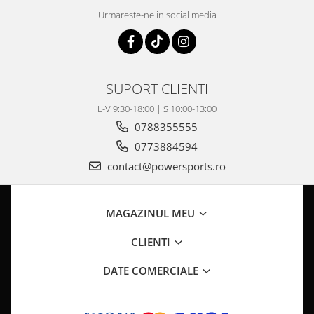
Pompa Benzina
Urmareste-ne in social media
Pompa Presiune
Robinet benzina
Sistem Alimentare
Sonda Combustibil
SUPORT CLIENTI
CFMOTO
L-V 9:30-18:00 | S 10:00-13:00
Linhai
0788355555
Piese Snowmobil
0773884594
Plastice
contact@powersports.ro
Aparatoare
Aripi
MAGAZINUL MEU
Carcase
Carene
CLIENTI
Cleme
DATE COMERCIALE
Masti
Praguri
Sistem de Răcire