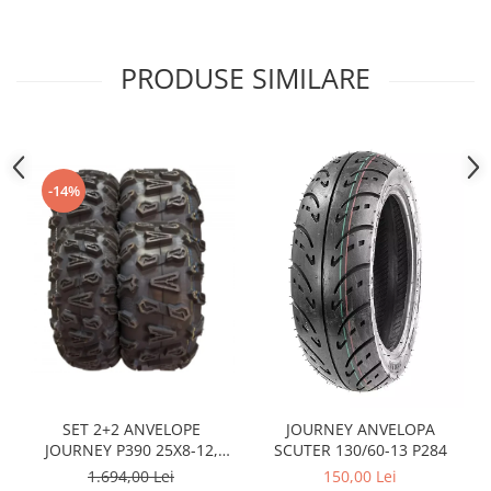
Sistem Electric & Electronică
Protectii
Baterii ATV
Armura Moto
Bloc lumini
PRODUSE SIMILARE
Centura Spate
Blocuri Comenzi
Coate
Bobina inductie
Gat
Butoane
Genunchiere
CALCULATOR SERVO
-14%
Husa
Carcasa bord
Protectii D3O
CDI
Slidere
Contacte
Strada
ELECTROMOTOR
Relee
Touring
Rotor
Vesta
Senzori
Sigurante
SET 2+2 ANVELOPE
JOURNEY ANVELOPA
Statoare
JOURNEY P390 25X8-12,
SCUTER 130/60-13 P284
Termostate
25X10-12
1.694,00 Lei
150,00 Lei
Tunner