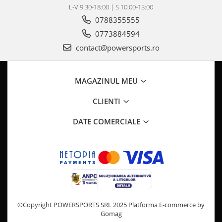
Pompa Benzina
L-V 9:30-18:00 | S 10:00-13:00
Pompa Presiune
0788355555
Robinet benzina
0773884594
Sistem Alimentare
contact@powersports.ro
Sonda Combustibil
CFMOTO
MAGAZINUL MEU
Linhai
Piese Snowmobil
CLIENTI
Plastice
DATE COMERCIALE
Aparatoare
Aripi
Carcase
Carene
Cleme
Masti
Praguri
©Copyright POWERSPORTS SRL 2025
Platforma E-commerce by
Gomag
Sistem de Răcire