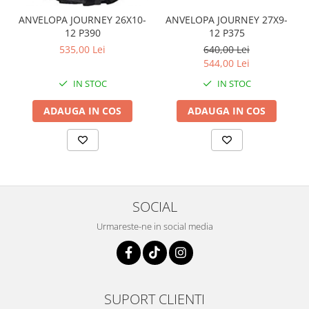
Coloana directie
ANVELOPA JOURNEY 26X10-
ANVELOPA JOURNEY 27X9-
Culbutor admisie
12 P390
12 P375
Fuzete
535,00 Lei
640,00 Lei
Ghidoane
544,00 Lei
Pivoti
IN STOC
IN STOC
Rulmenti
Simering
ADAUGA IN COS
ADAUGA IN COS
Surub Bascula
Telescoape
Alimentare, Admisie & Evacuare
Admisie
SOCIAL
ARC Toba
Carburator
Urmareste-ne in social media
Evacuare
Filtre aer
FILTRU BENZINA
Injectoare
SUPORT CLIENTI