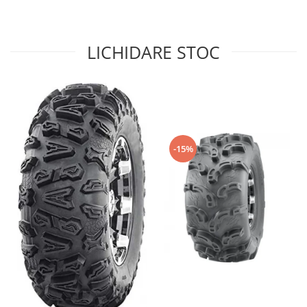
Sistem de Frânare
Discuri
LICHIDARE STOC
Etriere
Placute
Pompe
Repartitoare
Suspensie & Direcție
Amortizor
-15%
Bieleta
Brate
Bucsi
Burduf
Butuci
Cabluri comenzi
Capete Bara
Caseta acceleratie