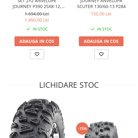
SET 2+2 ANVELOPE
JOURNEY ANVELOPA
JOURNEY P390 25X8-12,
SCUTER 130/60-13 P284
Sistem de Frânare
25X10-12
1.694,00 Lei
150,00 Lei
Discuri
1.450,00 Lei
Etriere
IN STOC
IN STOC
Placute
ADAUGA IN COS
ADAUGA IN COS
Pompe
Repartitoare
Suspensie & Direcție
Amortizor
Bieleta
LICHIDARE STOC
Brate
Bucsi
Burduf
Butuci
Cabluri comenzi
Capete Bara
-15%
Caseta acceleratie