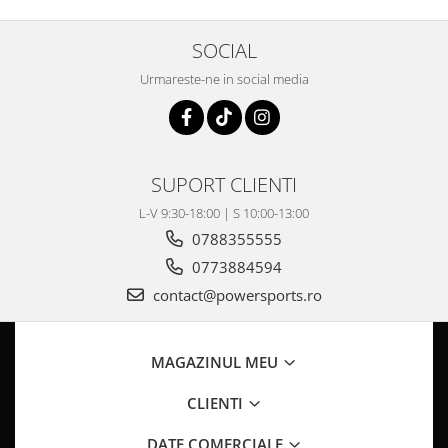
Pompa Benzina
Pompa Presiune
SOCIAL
Robinet benzina
Urmareste-ne in social media
Sistem Alimentare
Sonda Combustibil
CFMOTO
Linhai
SUPORT CLIENTI
Piese Snowmobil
L-V 9:30-18:00 | S 10:00-13:00
Plastice
0788355555
Aparatoare
0773884594
Aripi
contact@powersports.ro
Carcase
Carene
Cleme
MAGAZINUL MEU
Masti
CLIENTI
Praguri
Sistem de Răcire
DATE COMERCIALE