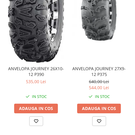
Coloana directie
Culbutor admisie
Fuzete
Ghidoane
Pivoti
Rulmenti
Simering
Surub Bascula
Telescoape
ANVELOPA JOURNEY 26X10-
ANVELOPA JOURNEY 27X9-
Alimentare, Admisie & Evacuare
12 P390
12 P375
Admisie
535,00 Lei
640,00 Lei
544,00 Lei
ARC Toba
Carburator
IN STOC
IN STOC
Evacuare
ADAUGA IN COS
ADAUGA IN COS
Filtre aer
FILTRU BENZINA
Injectoare