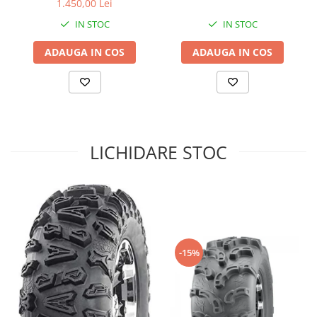
1.450,00 Lei
Sistem de Frânare
IN STOC
IN STOC
Discuri
ADAUGA IN COS
ADAUGA IN COS
Etriere
Placute
Pompe
Repartitoare
Suspensie & Direcție
LICHIDARE STOC
Amortizor
Bieleta
Brate
Bucsi
Burduf
Butuci
-15%
Cabluri comenzi
Capete Bara
Caseta acceleratie