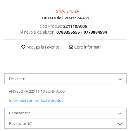
Dama
MOTORAS CUPLARE 4X4
Mansoane Moto
Copii
Planetare
Parbrize moto
STOC EPUIZAT
Genti/Rucsacuri
Transmisie, Variator & Ambreiaj
Pedale si Scarite
Durata de livrare:
24/48h
Proiectoare
ATV/Quad
Ambreiaj
Cod Produs:
221110A005
Scule
Ai nevoie de ajutor?
0788355555
/
0773884594
Curele
Cagule/Masti
Suveniruri
Fulie Variator
Casual
Transport
Adauga la Favorite
Cere informatii
Intinzatoare Lant
Blugi
Uleiuri
Motor Transmisie
Camasi
ACCESORII SNOWMOBIL
Oala ambreiaj
Sepci
PATINA GHIDAJ
INTRETINERE MOTO & ATV
Copii
Pinioane
Descriere
Casti
Piulita ambreiaj & diferential
Protectii
ANVELOPA 22X11-10 SUNF A005
Role Variator
OCHELARI
Informatii conformitate produs
Schimbatoare Viteza
ATV - QUAD
Slider fulie
Caracteristici
Copii
Tamburi Ambreiaj
Cross - Enduro
Variatoare
Review-uri
(0)
Strada