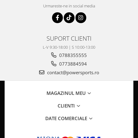
Pompa Benzina
Urmareste-ne in social media
Pompa Presiune
Robinet benzina
Sistem Alimentare
Sonda Combustibil
SUPORT CLIENTI
CFMOTO
L-V 9:30-18:00 | S 10:00-13:00
Linhai
0788355555
Piese Snowmobil
0773884594
Plastice
contact@powersports.ro
Aparatoare
Aripi
MAGAZINUL MEU
Carcase
Carene
CLIENTI
Cleme
DATE COMERCIALE
Masti
Praguri
Sistem de Răcire