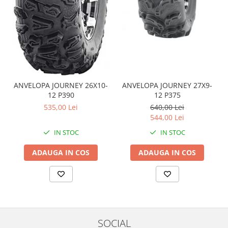
Coloana directie
Culbutor admisie
Fuzete
Ghidoane
Pivoti
Rulmenti
Simering
ANVELOPA JOURNEY 26X10-
ANVELOPA JOURNEY 27X9-
Surub Bascula
12 P390
12 P375
535,00 Lei
640,00 Lei
Telescoape
544,00 Lei
Alimentare, Admisie & Evacuare
IN STOC
IN STOC
Admisie
ARC Toba
ADAUGA IN COS
ADAUGA IN COS
Carburator
Evacuare
Filtre aer
FILTRU BENZINA
Injectoare
SOCIAL