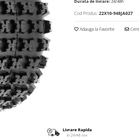
Durata de livrare:
24/48h
Cod Produs:
22X10-948JA027
Adauga la Favorite
Cere 
Livrare Rapida
In 24/48 ore