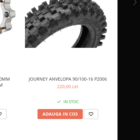
 40MM
JOURNEY ANVELOPA 90/100-16 P2006
JOURNEY 
AM
220,00 Lei
IN STOC
ADAUGA IN COS
AD