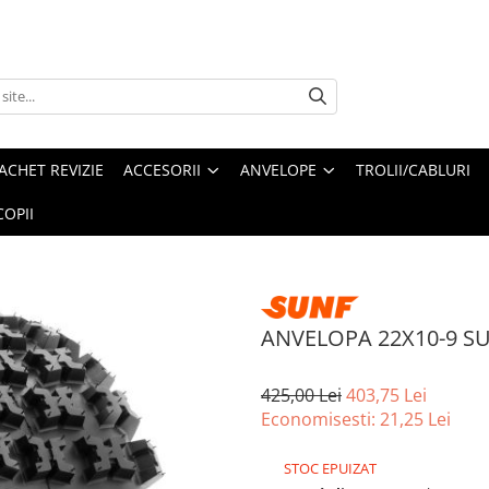
ACHET REVIZIE
ACCESORII
ANVELOPE
TROLII/CABLURI
OPII
ANVELOPA 22X10-9 SU
425,00 Lei
403,75 Lei
Economisesti:
21,25
Lei
STOC EPUIZAT