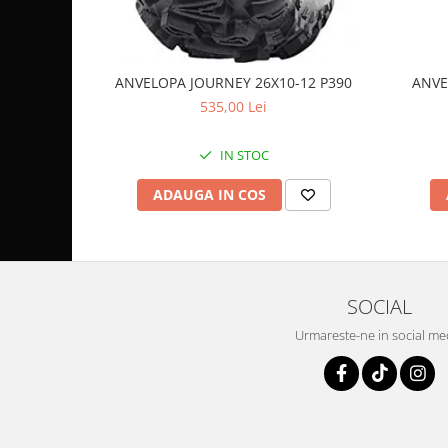
Coloana directie
Culbutor admisie
Fuzete
Ghidoane
ANVELOPA JOURNEY 26X10-12 P390
ANVE
535,00 Lei
Pivoti
Rulmenti
IN STOC
Simering
Surub Bascula
ADAUGA IN COS
Telescoape
Alimentare, Admisie & Evacuare
Admisie
ARC Toba
SOCIAL
Carburator
Urmareste-ne in social me
Evacuare
Filtre aer
FILTRU BENZINA
Injectoare