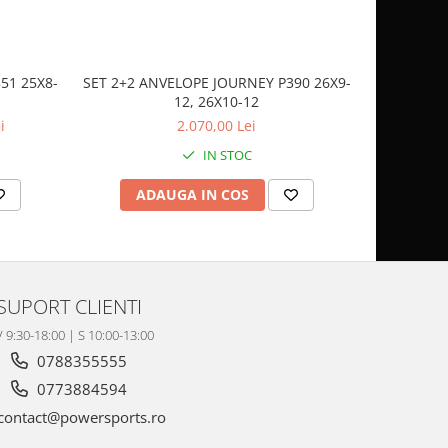
51 25X8-
SET 2+2 ANVELOPE JOURNEY P390 26X9-
CASCA
12, 26X10-12
SP
i
2.070,00 Lei
IN STOC
ADAUGA IN COS
AD
SUPORT CLIENTI
V 9:30-18:00 | S 10:00-13:00
0788355555
0773884594
contact@powersports.ro