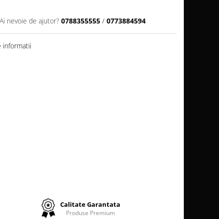
Ai nevoie de ajutor?
0788355555
/
0773884594
informatii
Calitate Garantata
Produse Premium