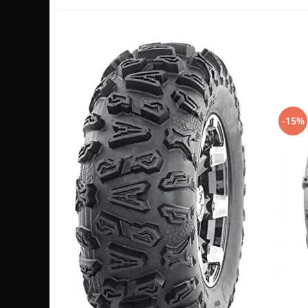
Sistem de Frânare
Discuri
Etriere
Placute
Pompe
Repartitoare
-15%
Suspensie & Direcție
Amortizor
Bieleta
Brate
Bucsi
Burduf
Butuci
Cabluri comenzi
Capete Bara
Caseta acceleratie