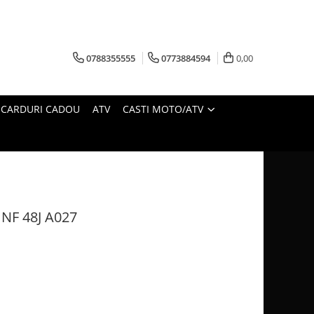
0788355555
0773884594
0,00
CARDURI CADOU
ATV
CASTI MOTO/ATV
NF 48J A027