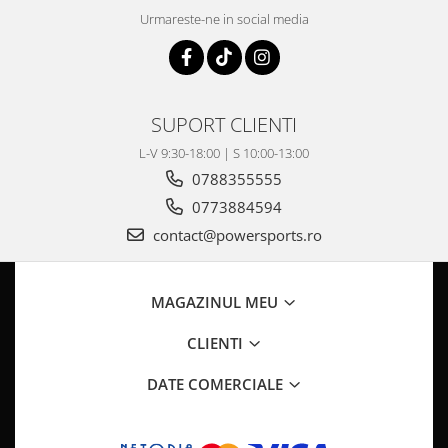
Pompa Benzina
Urmareste-ne in social media
Pompa Presiune
Robinet benzina
Sistem Alimentare
Sonda Combustibil
SUPORT CLIENTI
CFMOTO
L-V 9:30-18:00 | S 10:00-13:00
Linhai
0788355555
Piese Snowmobil
0773884594
Plastice
contact@powersports.ro
Aparatoare
Aripi
MAGAZINUL MEU
Carcase
Carene
CLIENTI
Cleme
DATE COMERCIALE
Masti
Praguri
Sistem de Răcire