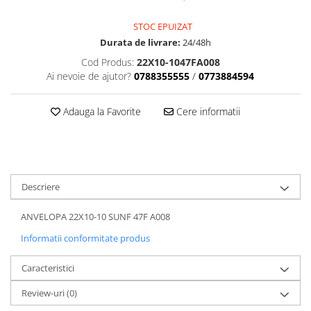
Dama
MOTORAS CUPLARE 4X4
Mansoane Moto
Copii
Planetare
Parbrize moto
STOC EPUIZAT
Genti/Rucsacuri
Transmisie, Variator & Ambreiaj
Pedale si Scarite
Durata de livrare:
24/48h
Proiectoare
ATV/Quad
Ambreiaj
Cod Produs:
22X10-1047FA008
Scule
Ai nevoie de ajutor?
0788355555
/
0773884594
Curele
Cagule/Masti
Suveniruri
Fulie Variator
Casual
Transport
Adauga la Favorite
Cere informatii
Intinzatoare Lant
Blugi
Uleiuri
Motor Transmisie
Camasi
ACCESORII SNOWMOBIL
Oala ambreiaj
Sepci
PATINA GHIDAJ
INTRETINERE MOTO & ATV
Copii
Pinioane
Descriere
Casti
Piulita ambreiaj & diferential
Protectii
ANVELOPA 22X10-10 SUNF 47F A008
Role Variator
OCHELARI
Informatii conformitate produs
Schimbatoare Viteza
ATV - QUAD
Slider fulie
Caracteristici
Copii
Tamburi Ambreiaj
Cross - Enduro
Variatoare
Review-uri
(0)
Strada