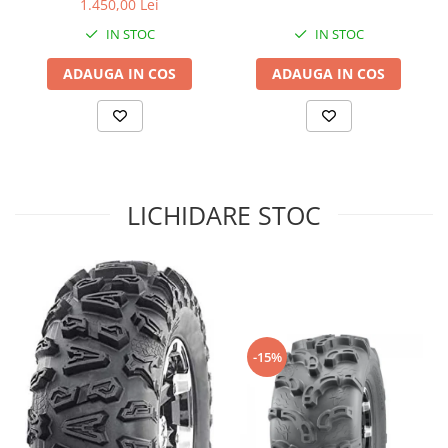
1.450,00 Lei
Sistem de Frânare
IN STOC
IN STOC
Discuri
ADAUGA IN COS
ADAUGA IN COS
Etriere
Placute
Pompe
Repartitoare
Suspensie & Direcție
LICHIDARE STOC
Amortizor
Bieleta
Brate
Bucsi
Burduf
Butuci
-15%
Cabluri comenzi
Capete Bara
Caseta acceleratie