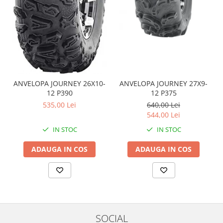
Coloana directie
Culbutor admisie
Fuzete
Ghidoane
Pivoti
Rulmenti
Simering
ANVELOPA JOURNEY 26X10-
ANVELOPA JOURNEY 27X9-
Surub Bascula
12 P390
12 P375
535,00 Lei
640,00 Lei
Telescoape
544,00 Lei
Alimentare, Admisie & Evacuare
IN STOC
IN STOC
Admisie
ARC Toba
ADAUGA IN COS
ADAUGA IN COS
Carburator
Evacuare
Filtre aer
FILTRU BENZINA
Injectoare
SOCIAL