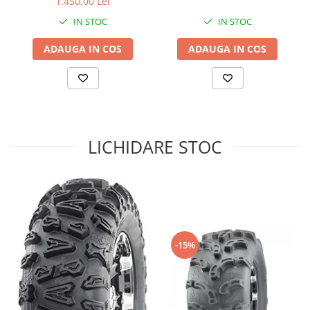
1.450,00 Lei
Sistem de Frânare
IN STOC
IN STOC
Discuri
ADAUGA IN COS
ADAUGA IN COS
Etriere
Placute
Pompe
Repartitoare
Suspensie & Direcție
LICHIDARE STOC
Amortizor
Bieleta
Brate
Bucsi
Burduf
Butuci
-15%
Cabluri comenzi
Capete Bara
Caseta acceleratie