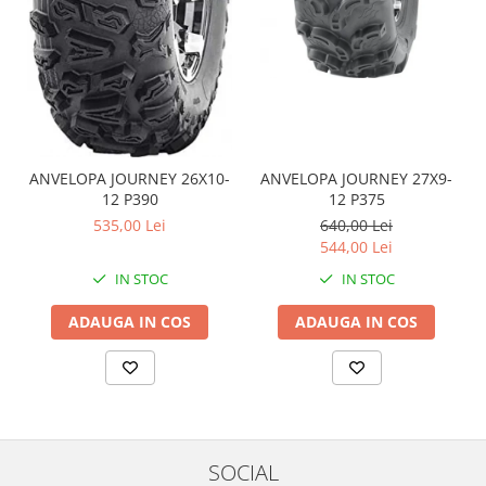
Coloana directie
Culbutor admisie
Fuzete
Ghidoane
Pivoti
Rulmenti
Simering
ANVELOPA JOURNEY 26X10-
ANVELOPA JOURNEY 27X9-
12 P390
12 P375
Surub Bascula
535,00 Lei
640,00 Lei
Telescoape
544,00 Lei
Alimentare, Admisie & Evacuare
IN STOC
IN STOC
Admisie
ARC Toba
ADAUGA IN COS
ADAUGA IN COS
Carburator
Evacuare
Filtre aer
FILTRU BENZINA
Injectoare
SOCIAL