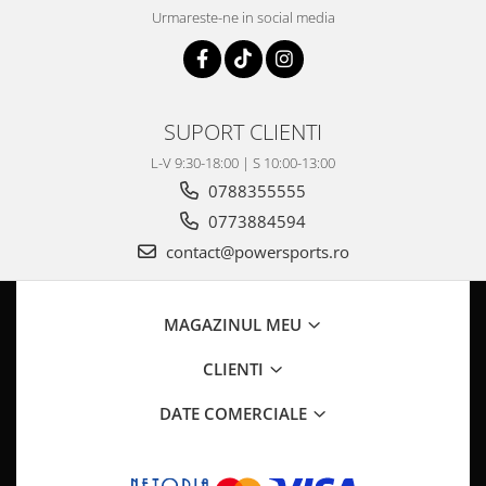
Pompa Benzina
Urmareste-ne in social media
Pompa Presiune
Robinet benzina
Sistem Alimentare
Sonda Combustibil
SUPORT CLIENTI
CFMOTO
L-V 9:30-18:00 | S 10:00-13:00
Linhai
0788355555
Piese Snowmobil
0773884594
Plastice
contact@powersports.ro
Aparatoare
Aripi
MAGAZINUL MEU
Carcase
Carene
CLIENTI
Cleme
DATE COMERCIALE
Masti
Praguri
Sistem de Răcire