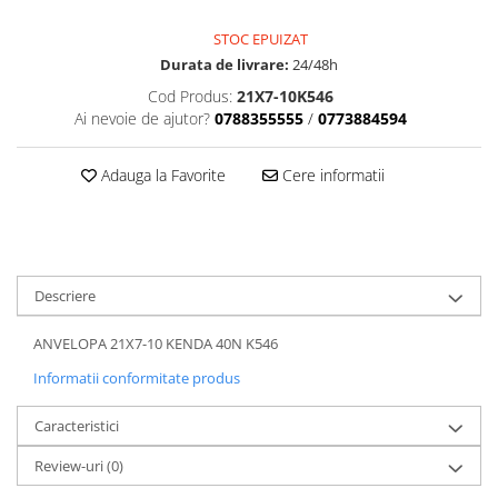
Dama
MOTORAS CUPLARE 4X4
Mansoane Moto
Copii
Planetare
Parbrize moto
STOC EPUIZAT
Genti/Rucsacuri
Transmisie, Variator & Ambreiaj
Pedale si Scarite
Durata de livrare:
24/48h
Proiectoare
ATV/Quad
Ambreiaj
Cod Produs:
21X7-10K546
Scule
Ai nevoie de ajutor?
0788355555
/
0773884594
Curele
Cagule/Masti
Suveniruri
Fulie Variator
Casual
Transport
Adauga la Favorite
Cere informatii
Intinzatoare Lant
Blugi
Uleiuri
Motor Transmisie
Camasi
ACCESORII SNOWMOBIL
Oala ambreiaj
Sepci
PATINA GHIDAJ
INTRETINERE MOTO & ATV
Copii
Pinioane
Descriere
Casti
Piulita ambreiaj & diferential
ANVELOPA 21X7-10 KENDA 40N K546
Protectii
Role Variator
OCHELARI
Informatii conformitate produs
Schimbatoare Viteza
ATV - QUAD
Slider fulie
Caracteristici
Copii
Tamburi Ambreiaj
Review-uri
(0)
Cross - Enduro
Variatoare
Strada