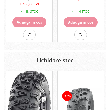
Pompe
1.450,00 Lei
Repartitoare
IN STOC
IN STOC
Suspensie & Direcție
Amortizor
Adauga in cos
Adauga in cos
Bieleta
Brate
Bucsi
Burduf
Butuci
Cabluri comenzi
Lichidare stoc
Capete Bara
Caseta acceleratie
Coloana directie
Culbutor admisie
Fuzete
Ghidoane
-15%
Pivoti
Rulmenti
Simering