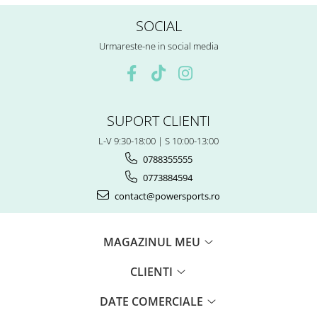
Piese Snowmobil
SOCIAL
Plastice
Aparatoare
Urmareste-ne in social media
Aripi
Carcase
Carene
Cleme
SUPORT CLIENTI
Masti
L-V 9:30-18:00 | S 10:00-13:00
Praguri
0788355555
Sistem de Răcire
0773884594
Pompe Apa
contact@powersports.ro
Radiatoare
ventilator
TGB
MAGAZINUL MEU
CLIENTI
DATE COMERCIALE