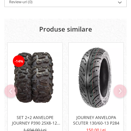
Review-uri
(0)
Centura Spate
Bobina inductie
Coate
Butoane
Gat
CALCULATOR SERVO
Genunchiere
Carcasa bord
Produse similare
Husa
CDI
Protectii D3O
Contacte
Slidere
ELECTROMOTOR
Strada
Relee
Rotor
-14%
Touring
Senzori
Vesta
Sigurante
Statoare
Termostate
Tunner
Sistem de Frânare
Discuri
SET 2+2 ANVELOPE
JOURNEY ANVELOPA
Etriere
JOURNEY P390 25X8-12,
SCUTER 130/60-13 P284
Placute
25X10-12
1.694,00 Lei
150,00 Lei