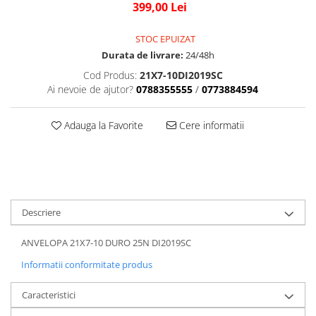
Genti/Rucsacuri
399,00 Lei
Proiectoare
Ambreiaj
ATV/Quad
Scule
Curele
STOC EPUIZAT
Suveniruri
Cagule/Masti
Fulie Variator
Durata de livrare:
24/48h
Transport
Intinzatoare Lant
Casual
Cod Produs:
21X7-10DI2019SC
Uleiuri
Motor Transmisie
Ai nevoie de ajutor?
0788355555
/
0773884594
Blugi
ACCESORII SNOWMOBIL
Oala ambreiaj
Camasi
PATINA GHIDAJ
INTRETINERE MOTO & ATV
Sepci
Adauga la Favorite
Cere informatii
Pinioane
Copii
Piulita ambreiaj & diferential
Casti
Role Variator
Protectii
Schimbatoare Viteza
OCHELARI
Slider fulie
Descriere
ATV - QUAD
Tamburi Ambreiaj
Copii
Variatoare
ANVELOPA 21X7-10 DURO 25N DI2019SC
Cross - Enduro
Sistem Electric & Electronică
Informatii conformitate produs
Strada
Baterii ATV
Protectii
Bloc lumini
Caracteristici
Armura Moto
Blocuri Comenzi