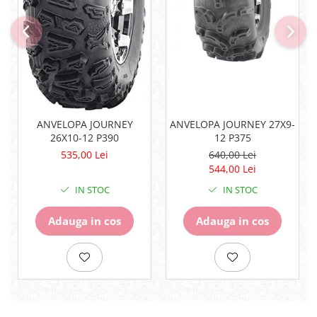
Surub Bascula
Telescoape
Alimentare, Admisie & Evacuare
Admisie
ARC Toba
Carburator
Evacuare
ANVELOPA JOURNEY
ANVELOPA JOURNEY 27X9-
26X10-12 P390
12 P375
Filtre aer
535,00 Lei
640,00 Lei
FILTRU BENZINA
544,00 Lei
Injectoare
Pompa Benzina
IN STOC
IN STOC
Pompa Presiune
Adauga in cos
Adauga in cos
Robinet benzina
Sistem Alimentare
Sonda Combustibil
CFMOTO
Linhai