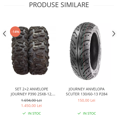
Sistem Electric & Electronică
PRODUSE SIMILARE
Protectii
Baterii ATV
Armura Moto
Bloc lumini
Centura Spate
Blocuri Comenzi
Coate
Bobina inductie
-14%
Gat
Butoane
Genunchiere
CALCULATOR SERVO
Husa
Carcasa bord
Protectii D3O
CDI
Slidere
Contacte
Strada
ELECTROMOTOR
Relee
Touring
Rotor
Vesta
SET 2+2 ANVELOPE
JOURNEY ANVELOPA
Senzori
JOURNEY P390 25X8-12,
SCUTER 130/60-13 P284
Sigurante
25X10-12
1.694,00 Lei
150,00 Lei
Statoare
1.450,00 Lei
Termostate
IN STOC
IN STOC
Tunner