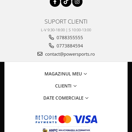
Pompa Benzina
Pompa Presiune
Robinet benzina
SUPORT CLIENTI
Sistem Alimentare
L-V 9:30-18:00 | S 10:00-13:00
Sonda Combustibil
0788355555
CFMOTO
0773884594
Linhai
contact@powersports.ro
Piese Snowmobil
Plastice
MAGAZINUL MEU
Aparatoare
Aripi
CLIENTI
Carcase
DATE COMERCIALE
Carene
Cleme
Masti
Praguri
Sistem de Răcire