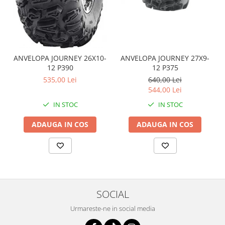
Coloana directie
Culbutor admisie
Fuzete
Ghidoane
Pivoti
ANVELOPA JOURNEY 26X10-
ANVELOPA JOURNEY 27X9-
Rulmenti
12 P390
12 P375
535,00 Lei
640,00 Lei
Simering
544,00 Lei
Surub Bascula
IN STOC
IN STOC
Telescoape
Alimentare, Admisie & Evacuare
ADAUGA IN COS
ADAUGA IN COS
Admisie
ARC Toba
Carburator
Evacuare
Filtre aer
SOCIAL
FILTRU BENZINA
Urmareste-ne in social media
Injectoare