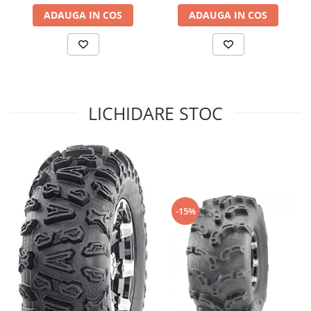
ADAUGA IN COS
ADAUGA IN COS
Sistem de Frânare
Discuri
Etriere
Placute
Pompe
LICHIDARE STOC
Repartitoare
Suspensie & Direcție
Amortizor
Bieleta
Brate
Bucsi
-15%
Burduf
Butuci
Cabluri comenzi
Capete Bara
Caseta acceleratie