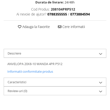
Dama
MOTORAS CUPLARE 4X4
Mansoane Moto
Durata de livrare:
24/48h
Copii
Planetare
Parbrize moto
Cod Produs:
208104PRP512
Genti/Rucsacuri
Transmisie, Variator & Ambreiaj
Pedale si Scarite
Ai nevoie de ajutor?
0788355555
/
0773884594
Proiectoare
ATV/Quad
Ambreiaj
Scule
Adauga la Favorite
Cere informatii
Curele
Cagule/Masti
Suveniruri
Fulie Variator
Casual
Transport
Intinzatoare Lant
Blugi
Uleiuri
Motor Transmisie
Camasi
ACCESORII SNOWMOBIL
Oala ambreiaj
Descriere
Sepci
PATINA GHIDAJ
INTRETINERE MOTO & ATV
Copii
ANVELOPA 20X8-10 WANDA 4PR P512
Pinioane
Casti
Informatii conformitate produs
Piulita ambreiaj & diferential
Protectii
Role Variator
Caracteristici
OCHELARI
Schimbatoare Viteza
ATV - QUAD
Review-uri
(0)
Slider fulie
Copii
Tamburi Ambreiaj
Cross - Enduro
Variatoare
Strada