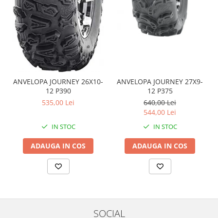
Coloana directie
Culbutor admisie
Fuzete
Ghidoane
Pivoti
Rulmenti
Simering
ANVELOPA JOURNEY 26X10-
ANVELOPA JOURNEY 27X9-
Surub Bascula
12 P390
12 P375
535,00 Lei
640,00 Lei
Telescoape
544,00 Lei
Alimentare, Admisie & Evacuare
IN STOC
IN STOC
Admisie
ARC Toba
ADAUGA IN COS
ADAUGA IN COS
Carburator
Evacuare
Filtre aer
FILTRU BENZINA
Injectoare
SOCIAL