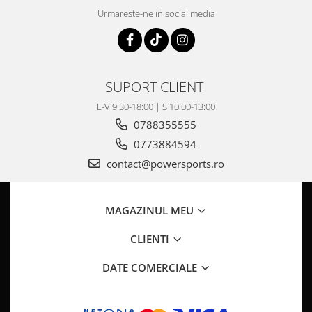
Pompa Benzina
Urmareste-ne in social media
Pompa Presiune
Robinet benzina
Sistem Alimentare
Sonda Combustibil
SUPORT CLIENTI
CFMOTO
L-V 9:30-18:00 | S 10:00-13:00
Linhai
0788355555
Piese Snowmobil
0773884594
Plastice
contact@powersports.ro
Aparatoare
Aripi
MAGAZINUL MEU
Carcase
Carene
CLIENTI
Cleme
DATE COMERCIALE
Masti
Praguri
Sistem de Răcire