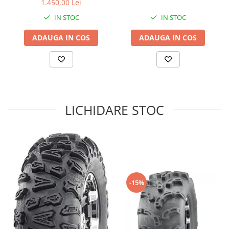
1.450,00 Lei
Sistem de Frânare
IN STOC
IN STOC
Discuri
ADAUGA IN COS
ADAUGA IN COS
Etriere
Placute
Pompe
Repartitoare
Suspensie & Direcție
LICHIDARE STOC
Amortizor
Bieleta
Brate
Bucsi
Burduf
Butuci
-15%
Cabluri comenzi
Capete Bara
Caseta acceleratie