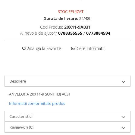
Dama
MOTORAS CUPLARE 4X4
Mansoane Moto
Copii
Planetare
Parbrize moto
STOC EPUIZAT
Genti/Rucsacuri
Transmisie, Variator & Ambreiaj
Pedale si Scarite
Durata de livrare:
24/48h
Proiectoare
ATV/Quad
Ambreiaj
Cod Produs:
20X11-9A031
Scule
Ai nevoie de ajutor?
0788355555
/
0773884594
Curele
Cagule/Masti
Suveniruri
Fulie Variator
Casual
Transport
Adauga la Favorite
Cere informatii
Intinzatoare Lant
Blugi
Uleiuri
Motor Transmisie
Camasi
ACCESORII SNOWMOBIL
Oala ambreiaj
Sepci
PATINA GHIDAJ
INTRETINERE MOTO & ATV
Copii
Pinioane
Descriere
Casti
Piulita ambreiaj & diferential
Protectii
ANVELOPA 20X11-9 SUNF 43J A031
Role Variator
OCHELARI
Informatii conformitate produs
Schimbatoare Viteza
ATV - QUAD
Slider fulie
Caracteristici
Copii
Tamburi Ambreiaj
Cross - Enduro
Variatoare
Review-uri
(0)
Strada